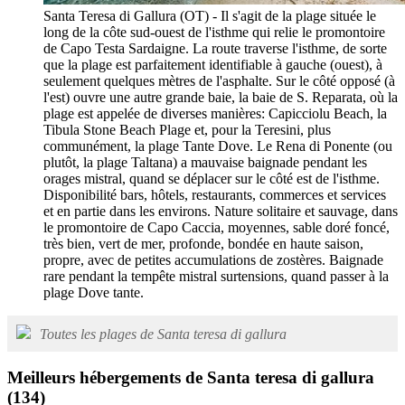
Santa Teresa di Gallura (OT) - Il s'agit de la plage située le
long de la côte sud-ouest de l'isthme qui relie le promontoire
de Capo Testa Sardaigne. La route traverse l'isthme, de sorte
que la plage est parfaitement identifiable à gauche (ouest), à
seulement quelques mètres de l'asphalte. Sur le côté opposé (à
l'est) ouvre une autre grande baie, la baie de S. Reparata, où la
plage est appelée de diverses manières: Capicciolu Beach, la
Tibula Stone Beach Plage et, pour la Teresini, plus
communément, la plage Tante Dove. Le Rena di Ponente (ou
plutôt, la plage Taltana) a mauvaise baignade pendant les
orages mistral, quand se déplacer sur le côté est de l'isthme.
Disponibilité bars, hôtels, restaurants, commerces et services
et en partie dans les environs. Nature solitaire et sauvage, dans
le promontoire de Capo Caccia, moyennes, sable doré foncé,
très bien, vert de mer, profonde, bondée en haute saison,
propre, avec de petites accumulations de zostères. Baignade
rare pendant la tempête mistral surtensions, quand passer à la
plage Dove tante.
Toutes les plages de Santa teresa di gallura
Meilleurs hébergements de Santa teresa di gallura
(134)