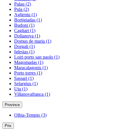
Palau
(2)
Pula
(2)
Aglientu
(1)
Bortigiadas
(1)
Budoni
(1)
Cagliari
(1)
Dolianova
(1)
Domus de maria
(1)
Dorgali
(1)
Iglesias
(1)
Loiri porto san paolo
(1)
Magomadas
(1)
Maracalagonis
(1)
Porto torres
(1)
Sassari
(1)
Selargius
(1)
Uta
(1)
Villanovafranca
(1)
Province
Olbia-Tempio
(3)
Prix