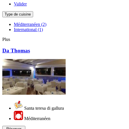
Valider
Type de cuisine
Méditerranéen
(2)
International
(1)
Plus
Da Thomas
Santa teresa di gallura
Méditerranéen
Réserver