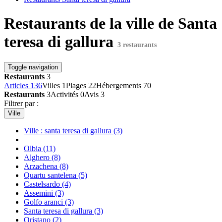
Restaurants de la ville de Santa
teresa di gallura
3 restaurants
Toggle navigation
Restaurants
3
Articles
136
Villes
1
Plages
22
Hébergements
70
Restaurants
3
Activités
0
Avis
3
Filtrer par :
Ville
Ville : santa teresa di gallura
(3)
Olbia
(11)
Alghero
(8)
Arzachena
(8)
Quartu santelena
(5)
Castelsardo
(4)
Assemini
(3)
Golfo aranci
(3)
Santa teresa di gallura
(3)
Oristano
(2)