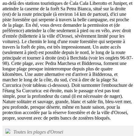
au-delà des stations touristiques de Cala Cala Liberotto et Juniper, et
atteindre la caserne de la forêt Sa Petra Bianca, situé sur la droite
(est) de la route principale (à environ 14 km de partout), d'ici une
piste forestière qui serpente à travers la belle campagne, est proche
de la plage. En été, vous devez demander la permission et (de
préférence) atteindre la côte seulement à pied ou en vélo, avec droit
d'entrée (billetterie à la ville d'Orosei, sévèrement limité pour les
voitures). Le chemin le long d'une route forestière qui serpente à
travers la forêt de pins, est très impressionnant. Un autre accès
(seulement à pied) est possible depuis le nord, le long de la route
principale et tourner à droite (est) à Berchida (voir les onglets 96-97-
98). Cette plage, avec Pedra Marchesa et Bidderosa, forment une
longue plage presque ininterrompue depuis plus de quatre
kilomètres. Une autre alternative est d'arriver à Bidderosa, et
marcher le long de la côte, du sud, c'est à dire de la plage Sa
Curcurica (voir tableau ci-dessous). Doit surmonter l'embouchure de
l'étang Sa Curcurica: est étroite, mais le passage n'est pas tout
simple, pour la profondeur du canal (il est nécessaire de nager).
Nature solitaire et sauvage, grande, blanc et sable fin, bleu-vert mer,
peu profonde, presque déserte, même en haute saison, pour la
protection accordée par la réserve forestière et de la ville d'Orosei,
propre, souvent avec de petits bancs de zostères bloqués.
Toutes les plages d'Orosei