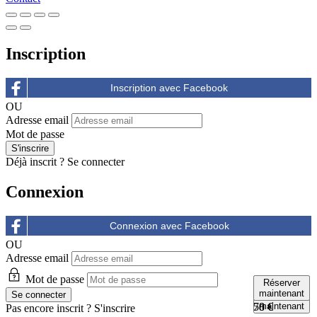
Inscription
OU
Adresse email
Mot de passe
Déjà inscrit ?
Se connecter
Connexion
OU
Adresse email
Mot de passe
Réserver
Réserver
maintenant
maintenant
Réserver
58 €
70 €
maintenant
Pas encore inscrit ?
S'inscrire