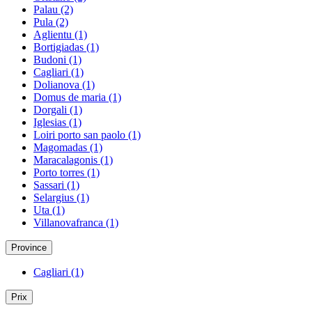
Palau
(2)
Pula
(2)
Aglientu
(1)
Bortigiadas
(1)
Budoni
(1)
Cagliari
(1)
Dolianova
(1)
Domus de maria
(1)
Dorgali
(1)
Iglesias
(1)
Loiri porto san paolo
(1)
Magomadas
(1)
Maracalagonis
(1)
Porto torres
(1)
Sassari
(1)
Selargius
(1)
Uta
(1)
Villanovafranca
(1)
Province
Cagliari
(1)
Prix