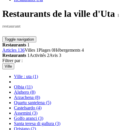
Restaurants de la ville d'Uta
1
restaurant
Toggle navigation
Restaurants
1
Articles
136
Villes
1
Plages
0
Hébergements
4
Restaurants
1
Activités
2
Avis
3
Filtrer par :
Ville
Ville : uta
(1)
Olbia
(11)
Alghero
(8)
Arzachena
(8)
Quartu santelena
(5)
Castelsardo
(4)
Assemini
(3)
Golfo aranci
(3)
Santa teresa di gallura
(3)
Oristano
(2)