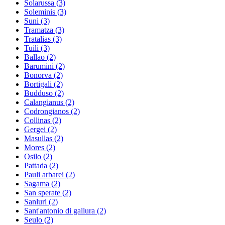
Solarussa
(3)
Soleminis
(3)
Suni
(3)
Tramatza
(3)
Tratalias
(3)
Tuili
(3)
Ballao
(2)
Barumini
(2)
Bonorva
(2)
Bortigali
(2)
Budduso
(2)
Calangianus
(2)
Codrongianos
(2)
Collinas
(2)
Gergei
(2)
Masullas
(2)
Mores
(2)
Osilo
(2)
Pattada
(2)
Pauli arbarei
(2)
Sagama
(2)
San sperate
(2)
Sanluri
(2)
Sant'antonio di gallura
(2)
Seulo
(2)