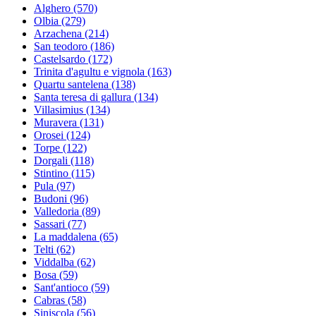
Alghero
(570)
Olbia
(279)
Arzachena
(214)
San teodoro
(186)
Castelsardo
(172)
Trinita d'agultu e vignola
(163)
Quartu santelena
(138)
Santa teresa di gallura
(134)
Villasimius
(134)
Muravera
(131)
Orosei
(124)
Torpe
(122)
Dorgali
(118)
Stintino
(115)
Pula
(97)
Budoni
(96)
Valledoria
(89)
Sassari
(77)
La maddalena
(65)
Telti
(62)
Viddalba
(62)
Bosa
(59)
Sant'antioco
(59)
Cabras
(58)
Siniscola
(56)