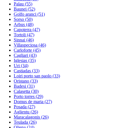
Palau
(55)
Baunei
(52)
Golfo aranci
(51)
Sorso
(50)
Arbus
(48)
Capoterra
(47)
Tortoli
(47)
Sinnai
(46)
Villaspeciosa
(46)
Carloforte
(45)
Cagliari
(43)
Iglesias
(35)
Uri
(34)
Castiadas
(33)
Loiri porto san paolo
(33)
Oristano
(33)
Badesi
(31)
Calasetta
(30)
Porto torres
(29)
Domus de maria
(27)
Posada
(27)
Aglientu
(26)
Maracalagonis
(26)
Teulada
(26)
Oliena
(24)