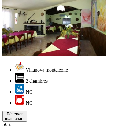
Villanova monteleone
2 chambres
NC
NC
Réserver
maintenant
56 €