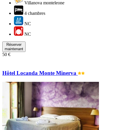
Villanova monteleone
4 chambres
NC
NC
Réserver
maintenant
50 €
Hôtel Locanda Monte Minerva