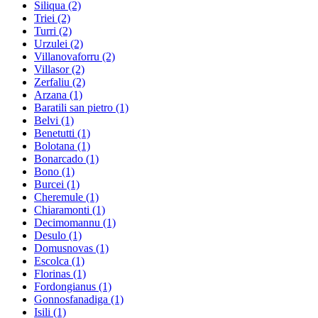
Siliqua
(2)
Triei
(2)
Turri
(2)
Urzulei
(2)
Villanovaforru
(2)
Villasor
(2)
Zerfaliu
(2)
Arzana
(1)
Baratili san pietro
(1)
Belvi
(1)
Benetutti
(1)
Bolotana
(1)
Bonarcado
(1)
Bono
(1)
Burcei
(1)
Cheremule
(1)
Chiaramonti
(1)
Decimomannu
(1)
Desulo
(1)
Domusnovas
(1)
Escolca
(1)
Florinas
(1)
Fordongianus
(1)
Gonnosfanadiga
(1)
Isili
(1)