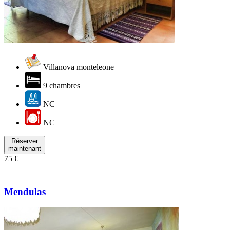
Villanova monteleone
9 chambres
NC
NC
Réserver
maintenant
75 €
Mendulas