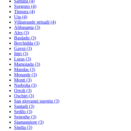
Sardara
(4)
Sorgono
(4)
Tinnura
(4)
Uta
(4)
Villagrande strisaili
(4)
Abbasanta
(3)
Ales
(3)
Bauladu
(3)
Berchidda
(3)
Gavoi
(3)
Ittiri
(3)
Luras
(3)
Mamoiada
(3)
Mandas
(3)
Monastir
(3)
Monti
(3)
Narbolia
(3)
Orroli
(3)
Oschiri
(3)
San giovanni suergiu
(3)
Santadi
(3)
Sedilo
(3)
Seneghe
(3)
Siamaggiore
(3)
Sindia
(3)