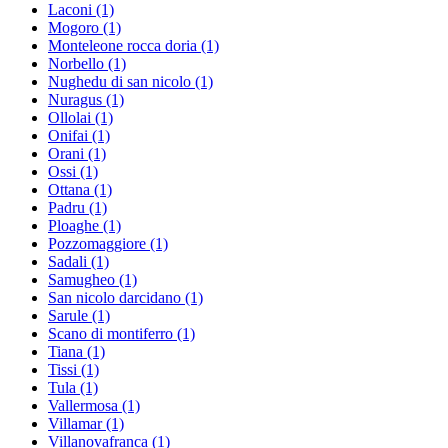
Laconi
(1)
Mogoro
(1)
Monteleone rocca doria
(1)
Norbello
(1)
Nughedu di san nicolo
(1)
Nuragus
(1)
Ollolai
(1)
Onifai
(1)
Orani
(1)
Ossi
(1)
Ottana
(1)
Padru
(1)
Ploaghe
(1)
Pozzomaggiore
(1)
Sadali
(1)
Samugheo
(1)
San nicolo darcidano
(1)
Sarule
(1)
Scano di montiferro
(1)
Tiana
(1)
Tissi
(1)
Tula
(1)
Vallermosa
(1)
Villamar
(1)
Villanovafranca
(1)