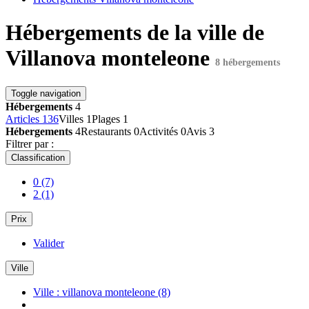
Hébergements de la ville de
Villanova monteleone
8 hébergements
Toggle navigation
Hébergements
4
Articles
136
Villes
1
Plages
1
Hébergements
4
Restaurants
0
Activités
0
Avis
3
Filtrer par :
Classification
0
(7)
2
(1)
Prix
Valider
Ville
Ville : villanova monteleone
(8)