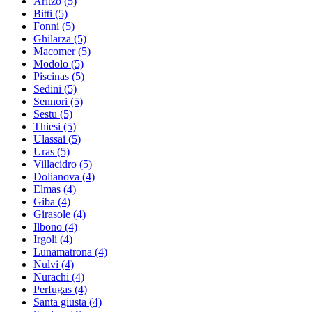
Aritzo
(5)
Bitti
(5)
Fonni
(5)
Ghilarza
(5)
Macomer
(5)
Modolo
(5)
Piscinas
(5)
Sedini
(5)
Sennori
(5)
Sestu
(5)
Thiesi
(5)
Ulassai
(5)
Uras
(5)
Villacidro
(5)
Dolianova
(4)
Elmas
(4)
Giba
(4)
Girasole
(4)
Ilbono
(4)
Irgoli
(4)
Lunamatrona
(4)
Nulvi
(4)
Nurachi
(4)
Perfugas
(4)
Santa giusta
(4)