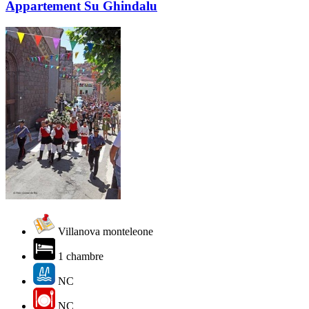
Appartement Su Ghindalu
Villanova monteleone
1 chambre
NC
NC