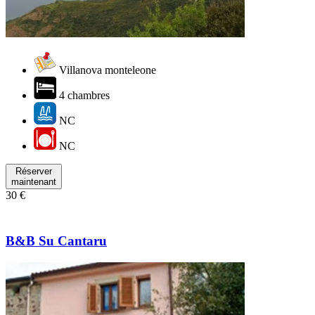
Villanova monteleone
4 chambres
NC
NC
Réserver
maintenant
30 €
B&B Su Cantaru