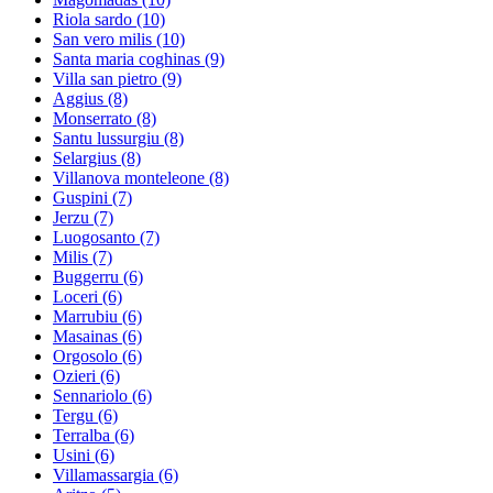
Riola sardo
(10)
San vero milis
(10)
Santa maria coghinas
(9)
Villa san pietro
(9)
Aggius
(8)
Monserrato
(8)
Santu lussurgiu
(8)
Selargius
(8)
Villanova monteleone
(8)
Guspini
(7)
Jerzu
(7)
Luogosanto
(7)
Milis
(7)
Buggerru
(6)
Loceri
(6)
Marrubiu
(6)
Masainas
(6)
Orgosolo
(6)
Ozieri
(6)
Sennariolo
(6)
Tergu
(6)
Terralba
(6)
Usini
(6)
Villamassargia
(6)