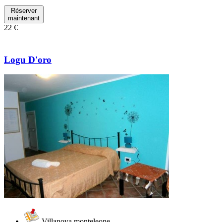
Réserver
maintenant
22 €
Logu D'oro
Villanova monteleone