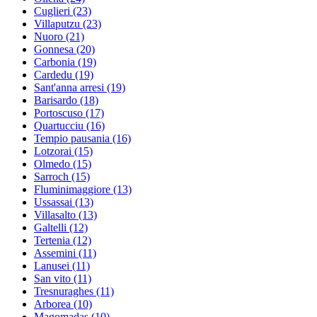
Cuglieri
(23)
Villaputzu
(23)
Nuoro
(21)
Gonnesa
(20)
Carbonia
(19)
Cardedu
(19)
Sant'anna arresi
(19)
Barisardo
(18)
Portoscuso
(17)
Quartucciu
(16)
Tempio pausania
(16)
Lotzorai
(15)
Olmedo
(15)
Sarroch
(15)
Fluminimaggiore
(13)
Ussassai
(13)
Villasalto
(13)
Galtelli
(12)
Tertenia
(12)
Assemini
(11)
Lanusei
(11)
San vito
(11)
Tresnuraghes
(11)
Arborea
(10)
Magomadas
(10)