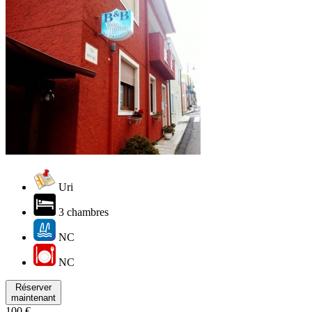
Uri
3 chambres
NC
NC
Réserver
maintenant
100 €