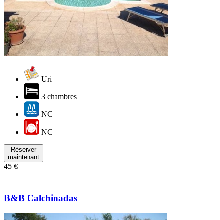
Uri
3 chambres
NC
NC
Réserver
maintenant
45 €
B&B Calchinadas