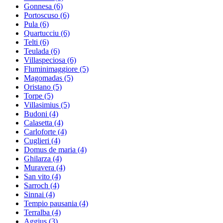
Gonnesa
(6)
Portoscuso
(6)
Pula
(6)
Quartucciu
(6)
Telti
(6)
Teulada
(6)
Villaspeciosa
(6)
Fluminimaggiore
(5)
Magomadas
(5)
Oristano
(5)
Torpe
(5)
Villasimius
(5)
Budoni
(4)
Calasetta
(4)
Carloforte
(4)
Cuglieri
(4)
Domus de maria
(4)
Ghilarza
(4)
Muravera
(4)
San vito
(4)
Sarroch
(4)
Sinnai
(4)
Tempio pausania
(4)
Terralba
(4)
Aggius
(3)