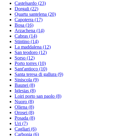
Castelsardo
(23)
Dorgali
(22)
Quartu santelena
(20)
Capoterra
(17)
Bosa
(16)
Arzachena
(14)
Cabras
(14)
Stintino
(14)
La maddalena
(12)
San teodoro
(12)
Sorso
(12)
Porto torres
(10)
Sant'antioco
(10)
Santa teresa di gallura
(9)
Siniscola
(9)
Baunei
(8)
Iglesias
(8)
Loiri porto san paolo
(8)
Nuoro
(8)
Oliena
(8)
Orosei
(8)
Posada
(8)
Uri
(7)
Cagliari
(6)
Carbonia
(6)