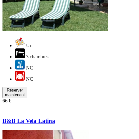
Uri
3 chambres
NC
NC
Réserver
maintenant
66 €
B&B La Vela Latina