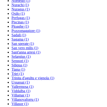
Norbello
(1)
Nurachi
(1)
Nuragus
(1)
Osilo
(1)
Perfugas
(1)
Piscinas
(1)
Ploaghe
(1)
Pozzomaggiore
(1)
Sadali
(1)
Sagama
(1)
San sperate
(1)
San vero milis
(1)
Sant'anna arresi
(1)
Selargius
(1)
Sennori
(1)
Siliqua
(1)
Tiana
(1)
Triei
(1)
Trinita d'agultu e vignola
(1)
Ussassai
(1)
Vallermosa
(1)
Viddalba
(1)
Villamar
(1)
Villanovaforru
(1)
Villasor
(1)