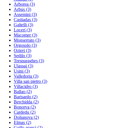
Arborea
(3)
Arbus
(3)
Assemini
(3)
Castiadas
(3)
Galtelli
(3)
Loceri
(3)
Macomer
(3)
Monserrato
(3)
Orgosolo
(3)
Ozieri
(3)
Sedilo
(3)
Tresnuraghes
(3)
Ulassai
(3)
Usini
(3)
Valledoria
(3)
Villa san pietro
(3)
Villacidro
(3)
Ballao
(2)
Barisardo
(2)
Berchidda
(2)
Bonorva
(2)
Cardedu
(2)
Dolianova
(2)
Elmas
(2)
Golfo aranci
(2)