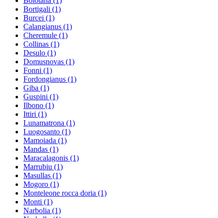
Bolotana
(1)
Bortigali
(1)
Burcei
(1)
Calangianus
(1)
Cheremule
(1)
Collinas
(1)
Desulo
(1)
Domusnovas
(1)
Fonni
(1)
Fordongianus
(1)
Giba
(1)
Guspini
(1)
Ilbono
(1)
Ittiri
(1)
Lunamatrona
(1)
Luogosanto
(1)
Mamoiada
(1)
Mandas
(1)
Maracalagonis
(1)
Marrubiu
(1)
Masullas
(1)
Mogoro
(1)
Monteleone rocca doria
(1)
Monti
(1)
Narbolia
(1)