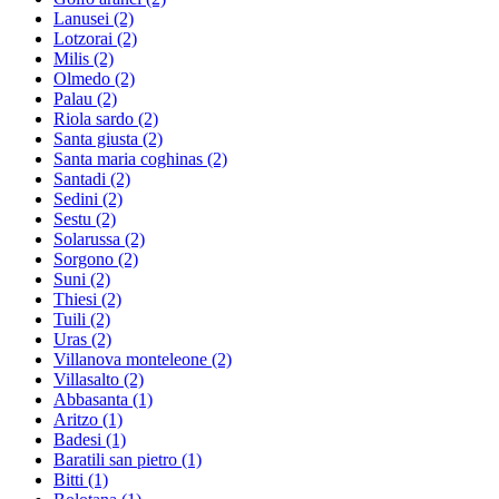
Lanusei
(2)
Lotzorai
(2)
Milis
(2)
Olmedo
(2)
Palau
(2)
Riola sardo
(2)
Santa giusta
(2)
Santa maria coghinas
(2)
Santadi
(2)
Sedini
(2)
Sestu
(2)
Solarussa
(2)
Sorgono
(2)
Suni
(2)
Thiesi
(2)
Tuili
(2)
Uras
(2)
Villanova monteleone
(2)
Villasalto
(2)
Abbasanta
(1)
Aritzo
(1)
Badesi
(1)
Baratili san pietro
(1)
Bitti
(1)