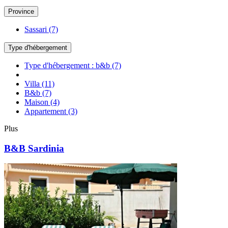
Province
Sassari
(7)
Type d'hébergement
Type d'hébergement : b&b
(7)
Villa
(11)
B&b
(7)
Maison
(4)
Appartement
(3)
Plus
B&B Sardinia