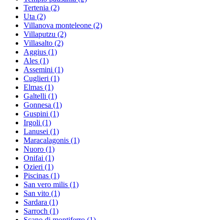
Tertenia
(2)
Uta
(2)
Villanova monteleone
(2)
Villaputzu
(2)
Villasalto
(2)
Aggius
(1)
Ales
(1)
Assemini
(1)
Cuglieri
(1)
Elmas
(1)
Galtelli
(1)
Gonnesa
(1)
Guspini
(1)
Irgoli
(1)
Lanusei
(1)
Maracalagonis
(1)
Nuoro
(1)
Onifai
(1)
Ozieri
(1)
Piscinas
(1)
San vero milis
(1)
San vito
(1)
Sardara
(1)
Sarroch
(1)
Scano di montiferro
(1)