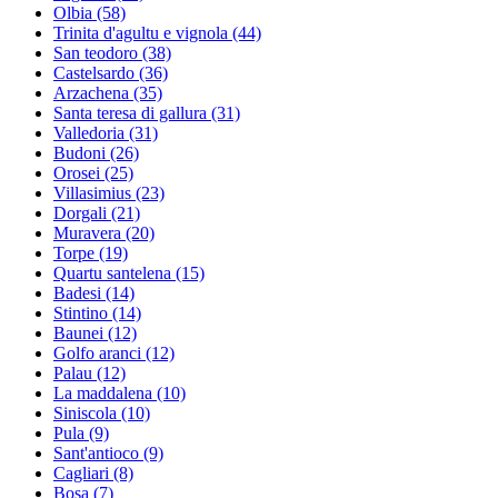
Olbia
(58)
Trinita d'agultu e vignola
(44)
San teodoro
(38)
Castelsardo
(36)
Arzachena
(35)
Santa teresa di gallura
(31)
Valledoria
(31)
Budoni
(26)
Orosei
(25)
Villasimius
(23)
Dorgali
(21)
Muravera
(20)
Torpe
(19)
Quartu santelena
(15)
Badesi
(14)
Stintino
(14)
Baunei
(12)
Golfo aranci
(12)
Palau
(12)
La maddalena
(10)
Siniscola
(10)
Pula
(9)
Sant'antioco
(9)
Cagliari
(8)
Bosa
(7)