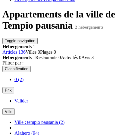
Appartements de la ville de
Tempio pausania
2 hébergements
Toggle navigation
Hébergements
1
Articles
136
Villes
0
Plages
0
Hébergements
1
Restaurants
0
Activités
0
Avis
3
Filtrer par :
Classification
0
(2)
Prix
Valider
Ville
Ville : tempio pausania
(2)
Alghero
(94)