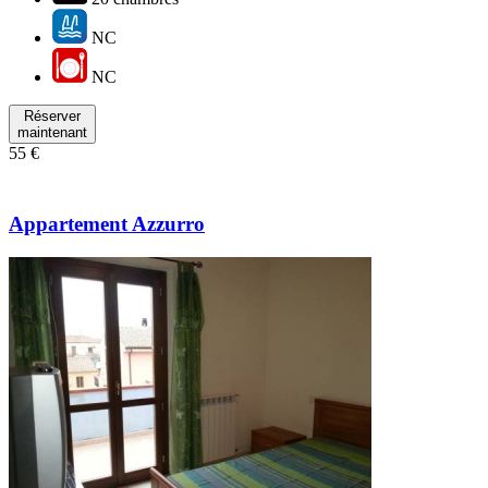
NC
NC
Réserver
maintenant
55 €
Appartement Azzurro