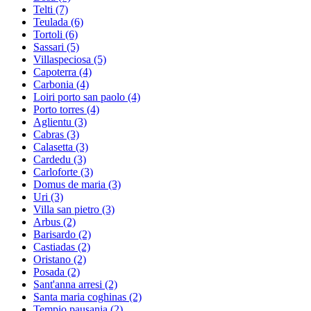
Telti
(7)
Teulada
(6)
Tortoli
(6)
Sassari
(5)
Villaspeciosa
(5)
Capoterra
(4)
Carbonia
(4)
Loiri porto san paolo
(4)
Porto torres
(4)
Aglientu
(3)
Cabras
(3)
Calasetta
(3)
Cardedu
(3)
Carloforte
(3)
Domus de maria
(3)
Uri
(3)
Villa san pietro
(3)
Arbus
(2)
Barisardo
(2)
Castiadas
(2)
Oristano
(2)
Posada
(2)
Sant'anna arresi
(2)
Santa maria coghinas
(2)
Tempio pausania
(2)