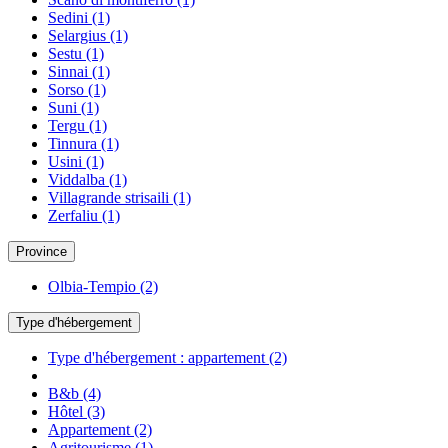
Sedini
(1)
Selargius
(1)
Sestu
(1)
Sinnai
(1)
Sorso
(1)
Suni
(1)
Tergu
(1)
Tinnura
(1)
Usini
(1)
Viddalba
(1)
Villagrande strisaili
(1)
Zerfaliu
(1)
Province
Olbia-Tempio
(2)
Type d'hébergement
Type d'hébergement : appartement
(2)
B&b
(4)
Hôtel
(3)
Appartement
(2)
Agritourisme
(1)