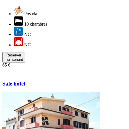
Posada
10 chambres
NC
NC
Réserver
maintenant
65 €
Sale hôtel