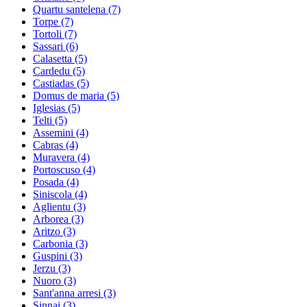
Quartu santelena
(7)
Torpe
(7)
Tortoli
(7)
Sassari
(6)
Calasetta
(5)
Cardedu
(5)
Castiadas
(5)
Domus de maria
(5)
Iglesias
(5)
Telti
(5)
Assemini
(4)
Cabras
(4)
Muravera
(4)
Portoscuso
(4)
Posada
(4)
Siniscola
(4)
Aglientu
(3)
Arborea
(3)
Aritzo
(3)
Carbonia
(3)
Guspini
(3)
Jerzu
(3)
Nuoro
(3)
Sant'anna arresi
(3)
Sinnai
(3)