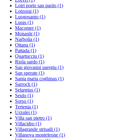
Loiri porto san paolo
(1)
Lotzorai
(1)
Luogosanto
(1)
Luras
(1)
Macomer
(1)
Monastir
(1)
Narbolia
(1)
Ottana
(1)
Pattada
(1)
Quartucciu
(1)
Riola sardo
(1)
San giovanni suergiu
(1)
San sperate
(1)
Santa maria coghinas
(1)
Sarroch
(1)
Selargius
(1)
Seulo
(1)
Sorso
(1)
Tertenia
(1)
Urzulei
(1)
Villa san pietro
(1)
Villacidro
(1)
Villagrande strisaili
(1)
Villanova monteleone
(1)