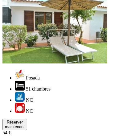
Posada
51 chambres
NC
NC
Réserver
maintenant
54 €