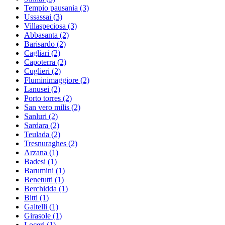
Tempio pausania
(3)
Ussassai
(3)
Villaspeciosa
(3)
Abbasanta
(2)
Barisardo
(2)
Cagliari
(2)
Capoterra
(2)
Cuglieri
(2)
Fluminimaggiore
(2)
Lanusei
(2)
Porto torres
(2)
San vero milis
(2)
Sanluri
(2)
Sardara
(2)
Teulada
(2)
Tresnuraghes
(2)
Arzana
(1)
Badesi
(1)
Barumini
(1)
Benetutti
(1)
Berchidda
(1)
Bitti
(1)
Galtelli
(1)
Girasole
(1)
Loceri
(1)