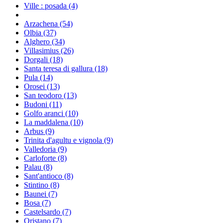
Ville : posada
(4)
Arzachena
(54)
Olbia
(37)
Alghero
(34)
Villasimius
(26)
Dorgali
(18)
Santa teresa di gallura
(18)
Pula
(14)
Orosei
(13)
San teodoro
(13)
Budoni
(11)
Golfo aranci
(10)
La maddalena
(10)
Arbus
(9)
Trinita d'agultu e vignola
(9)
Valledoria
(9)
Carloforte
(8)
Palau
(8)
Sant'antioco
(8)
Stintino
(8)
Baunei
(7)
Bosa
(7)
Castelsardo
(7)
Oristano
(7)