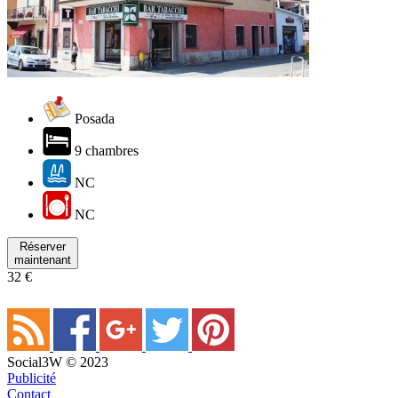
Posada
9 chambres
NC
NC
Réserver
maintenant
32 €
Social3W © 2023
Publicité
Contact