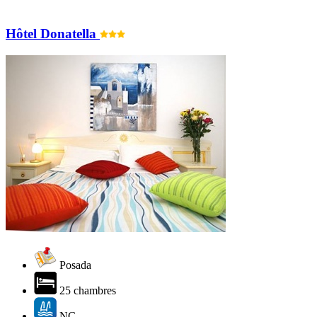
Hôtel Donatella
Posada
25 chambres
NC