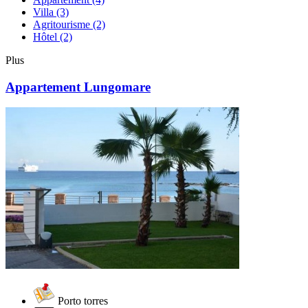
Villa
(3)
Agritourisme
(2)
Hôtel
(2)
Plus
Appartement Lungomare
Porto torres