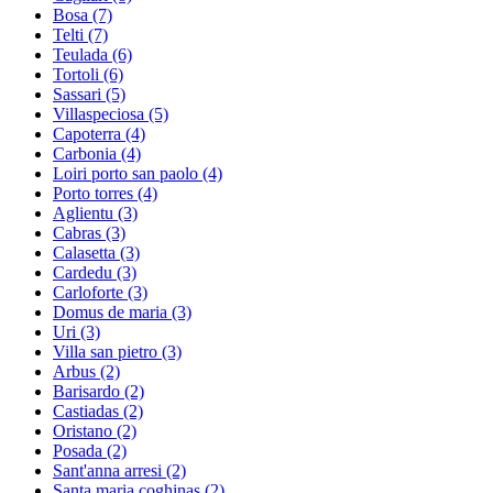
Bosa
(7)
Telti
(7)
Teulada
(6)
Tortoli
(6)
Sassari
(5)
Villaspeciosa
(5)
Capoterra
(4)
Carbonia
(4)
Loiri porto san paolo
(4)
Porto torres
(4)
Aglientu
(3)
Cabras
(3)
Calasetta
(3)
Cardedu
(3)
Carloforte
(3)
Domus de maria
(3)
Uri
(3)
Villa san pietro
(3)
Arbus
(2)
Barisardo
(2)
Castiadas
(2)
Oristano
(2)
Posada
(2)
Sant'anna arresi
(2)
Santa maria coghinas
(2)