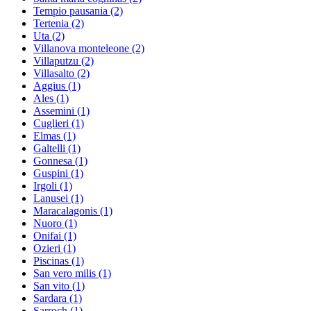
Tempio pausania
(2)
Tertenia
(2)
Uta
(2)
Villanova monteleone
(2)
Villaputzu
(2)
Villasalto
(2)
Aggius
(1)
Ales
(1)
Assemini
(1)
Cuglieri
(1)
Elmas
(1)
Galtelli
(1)
Gonnesa
(1)
Guspini
(1)
Irgoli
(1)
Lanusei
(1)
Maracalagonis
(1)
Nuoro
(1)
Onifai
(1)
Ozieri
(1)
Piscinas
(1)
San vero milis
(1)
San vito
(1)
Sardara
(1)
Sarroch
(1)