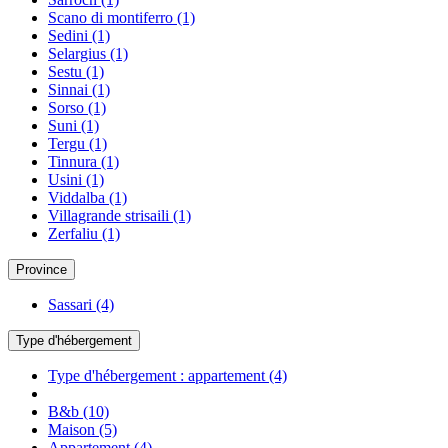
Scano di montiferro
(1)
Sedini
(1)
Selargius
(1)
Sestu
(1)
Sinnai
(1)
Sorso
(1)
Suni
(1)
Tergu
(1)
Tinnura
(1)
Usini
(1)
Viddalba
(1)
Villagrande strisaili
(1)
Zerfaliu
(1)
Province
Sassari
(4)
Type d'hébergement
Type d'hébergement : appartement
(4)
B&b
(10)
Maison
(5)
Appartement
(4)