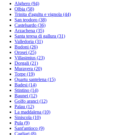
Alghero
(94)
Olbia
(58)
Trinita d'agultu e vignola
(44)
San teodoro
(38)
Castelsardo
(36)
Arzachena
(35)
Santa teresa di gallura
(31)
Valledoria
(31)
Budoni
(26)
Orosei
(25)
Villasimius
(23)
Dorgali
(21)
Muravera
(20)
Torpe
(19)
Quartu santelena
(15)
Badesi
(14)
Stintino
(14)
Baunei
(12)
Golfo aranci
(12)
Palau
(12)
La maddalena
(10)
Siniscola
(10)
Pula
(9)
Sant'antioco
(9)
Cagliari
(8)