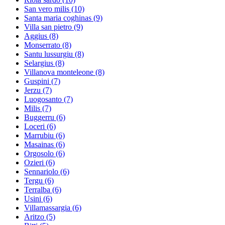
San vero milis
(10)
Santa maria coghinas
(9)
Villa san pietro
(9)
Aggius
(8)
Monserrato
(8)
Santu lussurgiu
(8)
Selargius
(8)
Villanova monteleone
(8)
Guspini
(7)
Jerzu
(7)
Luogosanto
(7)
Milis
(7)
Buggerru
(6)
Loceri
(6)
Marrubiu
(6)
Masainas
(6)
Orgosolo
(6)
Ozieri
(6)
Sennariolo
(6)
Tergu
(6)
Terralba
(6)
Usini
(6)
Villamassargia
(6)
Aritzo
(5)