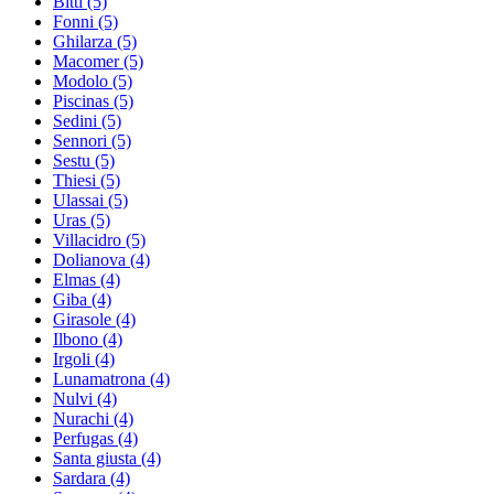
Bitti
(5)
Fonni
(5)
Ghilarza
(5)
Macomer
(5)
Modolo
(5)
Piscinas
(5)
Sedini
(5)
Sennori
(5)
Sestu
(5)
Thiesi
(5)
Ulassai
(5)
Uras
(5)
Villacidro
(5)
Dolianova
(4)
Elmas
(4)
Giba
(4)
Girasole
(4)
Ilbono
(4)
Irgoli
(4)
Lunamatrona
(4)
Nulvi
(4)
Nurachi
(4)
Perfugas
(4)
Santa giusta
(4)
Sardara
(4)