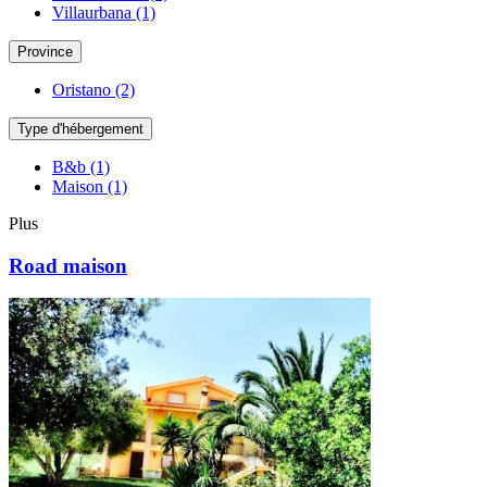
Villaurbana
(1)
Province
Oristano
(2)
Type d'hébergement
B&b
(1)
Maison
(1)
Plus
Road maison