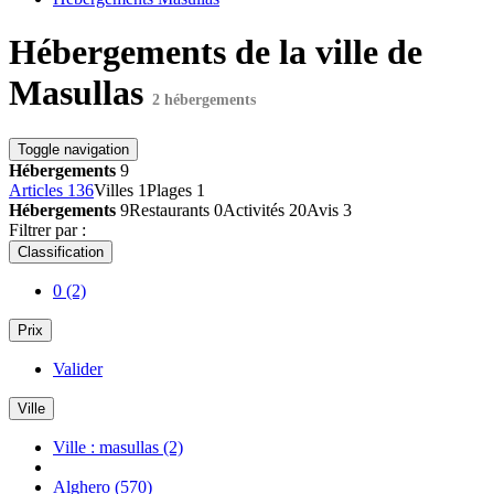
Hébergements de la ville de
Masullas
2 hébergements
Toggle navigation
Hébergements
9
Articles
136
Villes
1
Plages
1
Hébergements
9
Restaurants
0
Activités
20
Avis
3
Filtrer par :
Classification
0
(2)
Prix
Valider
Ville
Ville : masullas
(2)
Alghero
(570)