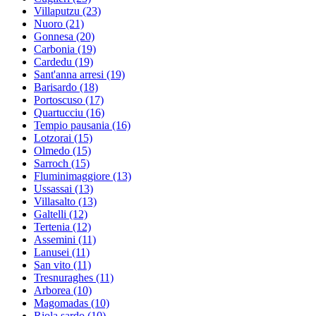
Villaputzu
(23)
Nuoro
(21)
Gonnesa
(20)
Carbonia
(19)
Cardedu
(19)
Sant'anna arresi
(19)
Barisardo
(18)
Portoscuso
(17)
Quartucciu
(16)
Tempio pausania
(16)
Lotzorai
(15)
Olmedo
(15)
Sarroch
(15)
Fluminimaggiore
(13)
Ussassai
(13)
Villasalto
(13)
Galtelli
(12)
Tertenia
(12)
Assemini
(11)
Lanusei
(11)
San vito
(11)
Tresnuraghes
(11)
Arborea
(10)
Magomadas
(10)
Riola sardo
(10)