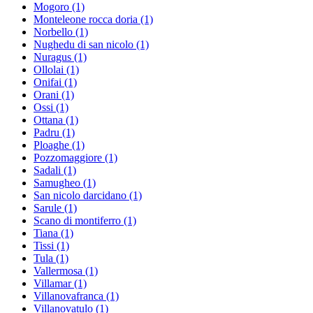
Mogoro
(1)
Monteleone rocca doria
(1)
Norbello
(1)
Nughedu di san nicolo
(1)
Nuragus
(1)
Ollolai
(1)
Onifai
(1)
Orani
(1)
Ossi
(1)
Ottana
(1)
Padru
(1)
Ploaghe
(1)
Pozzomaggiore
(1)
Sadali
(1)
Samugheo
(1)
San nicolo darcidano
(1)
Sarule
(1)
Scano di montiferro
(1)
Tiana
(1)
Tissi
(1)
Tula
(1)
Vallermosa
(1)
Villamar
(1)
Villanovafranca
(1)
Villanovatulo
(1)