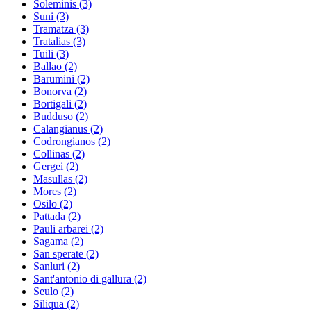
Soleminis
(3)
Suni
(3)
Tramatza
(3)
Tratalias
(3)
Tuili
(3)
Ballao
(2)
Barumini
(2)
Bonorva
(2)
Bortigali
(2)
Budduso
(2)
Calangianus
(2)
Codrongianos
(2)
Collinas
(2)
Gergei
(2)
Masullas
(2)
Mores
(2)
Osilo
(2)
Pattada
(2)
Pauli arbarei
(2)
Sagama
(2)
San sperate
(2)
Sanluri
(2)
Sant'antonio di gallura
(2)
Seulo
(2)
Siliqua
(2)