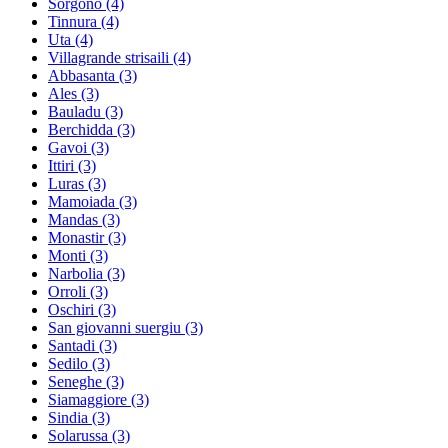
Sorgono
(4)
Tinnura
(4)
Uta
(4)
Villagrande strisaili
(4)
Abbasanta
(3)
Ales
(3)
Bauladu
(3)
Berchidda
(3)
Gavoi
(3)
Ittiri
(3)
Luras
(3)
Mamoiada
(3)
Mandas
(3)
Monastir
(3)
Monti
(3)
Narbolia
(3)
Orroli
(3)
Oschiri
(3)
San giovanni suergiu
(3)
Santadi
(3)
Sedilo
(3)
Seneghe
(3)
Siamaggiore
(3)
Sindia
(3)
Solarussa
(3)