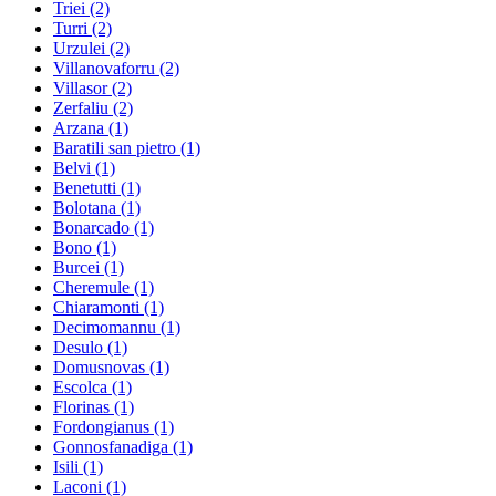
Triei
(2)
Turri
(2)
Urzulei
(2)
Villanovaforru
(2)
Villasor
(2)
Zerfaliu
(2)
Arzana
(1)
Baratili san pietro
(1)
Belvi
(1)
Benetutti
(1)
Bolotana
(1)
Bonarcado
(1)
Bono
(1)
Burcei
(1)
Cheremule
(1)
Chiaramonti
(1)
Decimomannu
(1)
Desulo
(1)
Domusnovas
(1)
Escolca
(1)
Florinas
(1)
Fordongianus
(1)
Gonnosfanadiga
(1)
Isili
(1)
Laconi
(1)