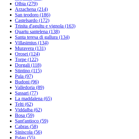
Olbia
(279)
Arzachena
(214)
San teodoro
(186)
Castelsardo
(172)
Trinita d'agultu e vignola
(163)
Quartu santelena
(138)
Santa teresa di gallura
(134)
Villasimius
(134)
Muravera
(131)
Orosei
(124)
Torpe
(122)
Dorgali
(118)
Stintino
(115)
Pula
(97)
Budoni
(96)
Valledoria
(89)
Sassari
(77)
La maddalena
(65)
Telti
(62)
Viddalba
(62)
Bosa
(59)
Sant'antioco
(59)
Cabras
(58)
Siniscola
(56)
Palau
(55)