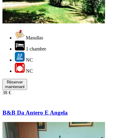
Masullas
1 chambre
NC
NC
Réserver
maintenant
38 €
B&B Da Antero E Angela