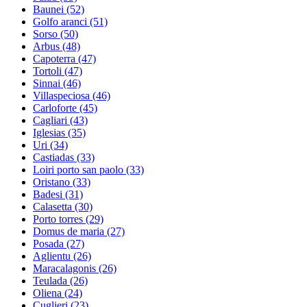
Baunei
(52)
Golfo aranci
(51)
Sorso
(50)
Arbus
(48)
Capoterra
(47)
Tortoli
(47)
Sinnai
(46)
Villaspeciosa
(46)
Carloforte
(45)
Cagliari
(43)
Iglesias
(35)
Uri
(34)
Castiadas
(33)
Loiri porto san paolo
(33)
Oristano
(33)
Badesi
(31)
Calasetta
(30)
Porto torres
(29)
Domus de maria
(27)
Posada
(27)
Aglientu
(26)
Maracalagonis
(26)
Teulada
(26)
Oliena
(24)
Cuglieri
(23)