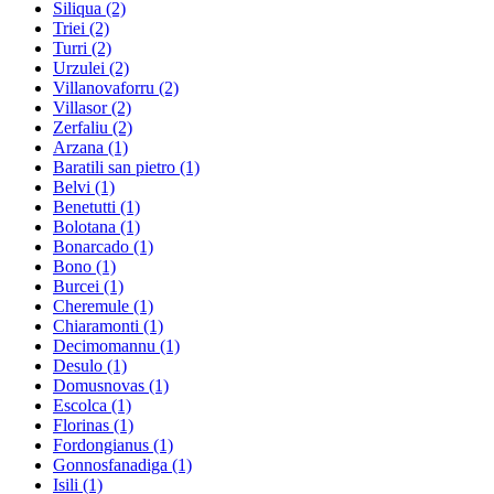
Siliqua
(2)
Triei
(2)
Turri
(2)
Urzulei
(2)
Villanovaforru
(2)
Villasor
(2)
Zerfaliu
(2)
Arzana
(1)
Baratili san pietro
(1)
Belvi
(1)
Benetutti
(1)
Bolotana
(1)
Bonarcado
(1)
Bono
(1)
Burcei
(1)
Cheremule
(1)
Chiaramonti
(1)
Decimomannu
(1)
Desulo
(1)
Domusnovas
(1)
Escolca
(1)
Florinas
(1)
Fordongianus
(1)
Gonnosfanadiga
(1)
Isili
(1)