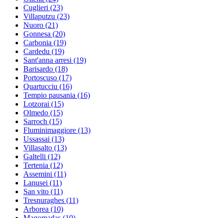
Cuglieri
(23)
Villaputzu
(23)
Nuoro
(21)
Gonnesa
(20)
Carbonia
(19)
Cardedu
(19)
Sant'anna arresi
(19)
Barisardo
(18)
Portoscuso
(17)
Quartucciu
(16)
Tempio pausania
(16)
Lotzorai
(15)
Olmedo
(15)
Sarroch
(15)
Fluminimaggiore
(13)
Ussassai
(13)
Villasalto
(13)
Galtelli
(12)
Tertenia
(12)
Assemini
(11)
Lanusei
(11)
San vito
(11)
Tresnuraghes
(11)
Arborea
(10)
Magomadas
(10)