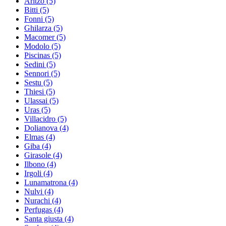
Aritzo
(5)
Bitti
(5)
Fonni
(5)
Ghilarza
(5)
Macomer
(5)
Modolo
(5)
Piscinas
(5)
Sedini
(5)
Sennori
(5)
Sestu
(5)
Thiesi
(5)
Ulassai
(5)
Uras
(5)
Villacidro
(5)
Dolianova
(4)
Elmas
(4)
Giba
(4)
Girasole
(4)
Ilbono
(4)
Irgoli
(4)
Lunamatrona
(4)
Nulvi
(4)
Nurachi
(4)
Perfugas
(4)
Santa giusta
(4)