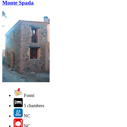
Monte Spada
Fonni
5 chambres
NC
NC