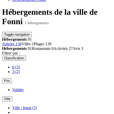
Hébergements de la ville de
Fonni
5 hébergements
Toggle navigation
Hébergements
91
Articles
136
Villes
1
Plages
139
Hébergements
91
Restaurants
0
Activités
27
Avis
3
Filtrer par :
Classification
0
(3)
3
(2)
Prix
Valider
Ville
Ville : fonni
(5)