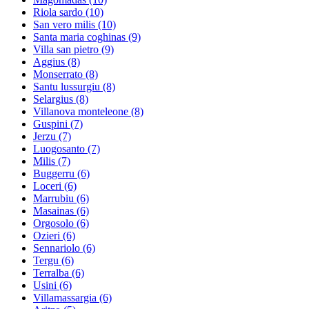
Riola sardo
(10)
San vero milis
(10)
Santa maria coghinas
(9)
Villa san pietro
(9)
Aggius
(8)
Monserrato
(8)
Santu lussurgiu
(8)
Selargius
(8)
Villanova monteleone
(8)
Guspini
(7)
Jerzu
(7)
Luogosanto
(7)
Milis
(7)
Buggerru
(6)
Loceri
(6)
Marrubiu
(6)
Masainas
(6)
Orgosolo
(6)
Ozieri
(6)
Sennariolo
(6)
Tergu
(6)
Terralba
(6)
Usini
(6)
Villamassargia
(6)