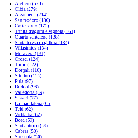
Alghero
(570)
Olbia
(279)
Arzachena
(214)
San teodoro
(186)
Castelsardo
(172)
Trinita d'agultu e vignola
(163)
Quartu santelena
(138)
Santa teresa di gallura
(134)
Villasimius
(134)
Muravera
(131)
Orosei
(124)
Torpe
(122)
Dorgali
(118)
Stintino
(115)
Pula
(97)
Budoni
(96)
Valledoria
(89)
Sassari
(77)
La maddalena
(65)
Telti
(62)
Viddalba
(62)
Bosa
(59)
Sant'antioco
(59)
Cabras
(58)
Siniscola
(56)