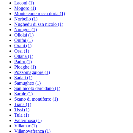
Laconi
(1)
Mogoro
(1)
Monteleone rocca doria
(1)
Norbello
(1)
Nughedu di san nicolo
(1)
Nuragus
(1)
Ollolai
(1)
Onifai
(1)
Orani
(1)
Ossi
(1)
Ottana
(1)
Padru
(1)
Ploaghe
(1)
Pozzomaggiore
(1)
Sadali
(1)
Samugheo
(1)
San nicolo darcidano
(1)
Sarule
(1)
Scano di montiferro
(1)
Tiana
(1)
Tissi
(1)
Tula
(1)
Vallermosa
(1)
Villamar
(1)
Villanovafranca
(1)