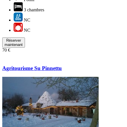
3 chambres
NC
NC
Réserver
maintenant
70 €
Agritourisme Su Pinnettu