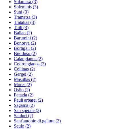
Solarussa
(3)
Soleminis
(3)
Suni
(3)
Tramatza
(3)
Tratalias
(3)
Tuili
(3)
Ballao
(2)
Barumini
(2)
Bonorva
(2)
Bortigali
(2)
Budduso
(2)
Calangianus
(2)
Codrongianos
(2)
Collinas
(2)
Gergei
(2)
Masullas
(2)
Mores
(2)
Osilo
(2)
Pattada
(2)
Pauli arbarei
(2)
Sagama
(2)
San sperate
(2)
Sanluri
(2)
Sant'antonio di gallura
(2)
Seulo
(2)