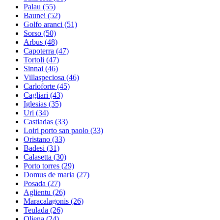
Palau
(55)
Baunei
(52)
Golfo aranci
(51)
Sorso
(50)
Arbus
(48)
Capoterra
(47)
Tortoli
(47)
Sinnai
(46)
Villaspeciosa
(46)
Carloforte
(45)
Cagliari
(43)
Iglesias
(35)
Uri
(34)
Castiadas
(33)
Loiri porto san paolo
(33)
Oristano
(33)
Badesi
(31)
Calasetta
(30)
Porto torres
(29)
Domus de maria
(27)
Posada
(27)
Aglientu
(26)
Maracalagonis
(26)
Teulada
(26)
Oliena
(24)