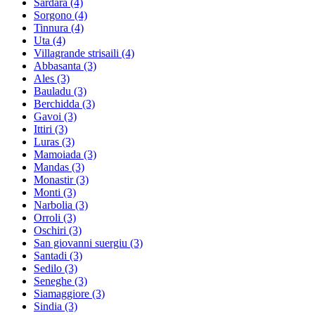
Sardara
(4)
Sorgono
(4)
Tinnura
(4)
Uta
(4)
Villagrande strisaili
(4)
Abbasanta
(3)
Ales
(3)
Bauladu
(3)
Berchidda
(3)
Gavoi
(3)
Ittiri
(3)
Luras
(3)
Mamoiada
(3)
Mandas
(3)
Monastir
(3)
Monti
(3)
Narbolia
(3)
Orroli
(3)
Oschiri
(3)
San giovanni suergiu
(3)
Santadi
(3)
Sedilo
(3)
Seneghe
(3)
Siamaggiore
(3)
Sindia
(3)