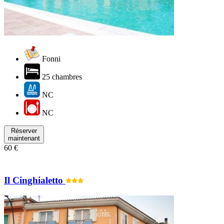
Fonni
25 chambres
NC
NC
Réserver
maintenant
60 €
Il Cinghialetto