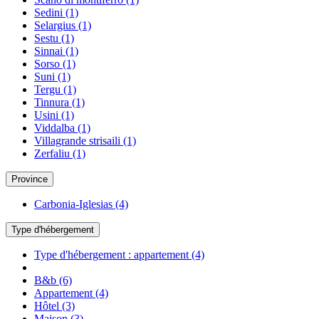
Sedini
(1)
Selargius
(1)
Sestu
(1)
Sinnai
(1)
Sorso
(1)
Suni
(1)
Tergu
(1)
Tinnura
(1)
Usini
(1)
Viddalba
(1)
Villagrande strisaili
(1)
Zerfaliu
(1)
Province
Carbonia-Iglesias
(4)
Type d'hébergement
Type d'hébergement : appartement
(4)
B&b
(6)
Appartement
(4)
Hôtel
(3)
Maison
(3)