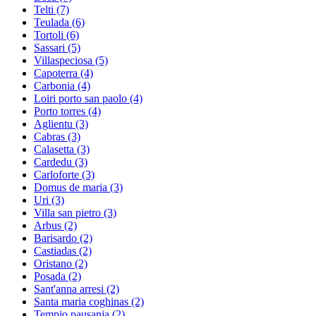
Telti
(7)
Teulada
(6)
Tortoli
(6)
Sassari
(5)
Villaspeciosa
(5)
Capoterra
(4)
Carbonia
(4)
Loiri porto san paolo
(4)
Porto torres
(4)
Aglientu
(3)
Cabras
(3)
Calasetta
(3)
Cardedu
(3)
Carloforte
(3)
Domus de maria
(3)
Uri
(3)
Villa san pietro
(3)
Arbus
(2)
Barisardo
(2)
Castiadas
(2)
Oristano
(2)
Posada
(2)
Sant'anna arresi
(2)
Santa maria coghinas
(2)
Tempio pausania
(2)