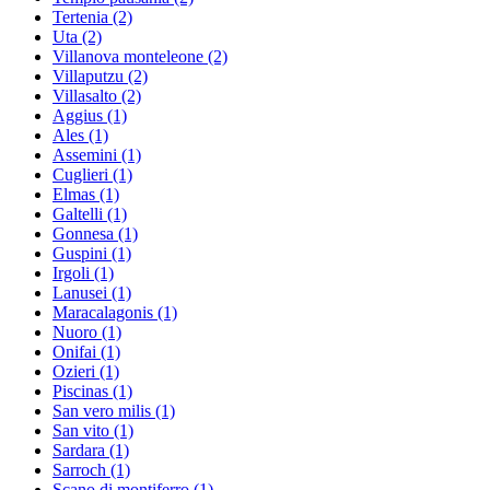
Tertenia
(2)
Uta
(2)
Villanova monteleone
(2)
Villaputzu
(2)
Villasalto
(2)
Aggius
(1)
Ales
(1)
Assemini
(1)
Cuglieri
(1)
Elmas
(1)
Galtelli
(1)
Gonnesa
(1)
Guspini
(1)
Irgoli
(1)
Lanusei
(1)
Maracalagonis
(1)
Nuoro
(1)
Onifai
(1)
Ozieri
(1)
Piscinas
(1)
San vero milis
(1)
San vito
(1)
Sardara
(1)
Sarroch
(1)
Scano di montiferro
(1)