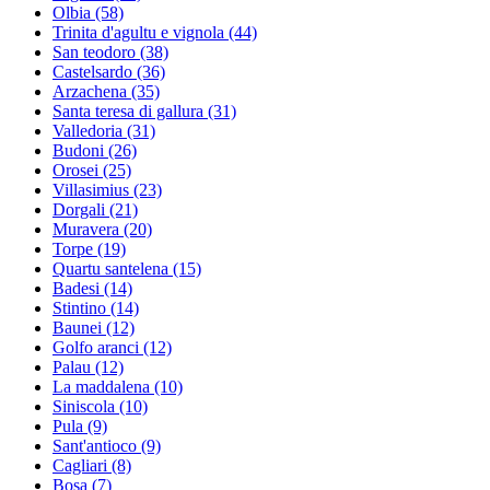
Olbia
(58)
Trinita d'agultu e vignola
(44)
San teodoro
(38)
Castelsardo
(36)
Arzachena
(35)
Santa teresa di gallura
(31)
Valledoria
(31)
Budoni
(26)
Orosei
(25)
Villasimius
(23)
Dorgali
(21)
Muravera
(20)
Torpe
(19)
Quartu santelena
(15)
Badesi
(14)
Stintino
(14)
Baunei
(12)
Golfo aranci
(12)
Palau
(12)
La maddalena
(10)
Siniscola
(10)
Pula
(9)
Sant'antioco
(9)
Cagliari
(8)
Bosa
(7)