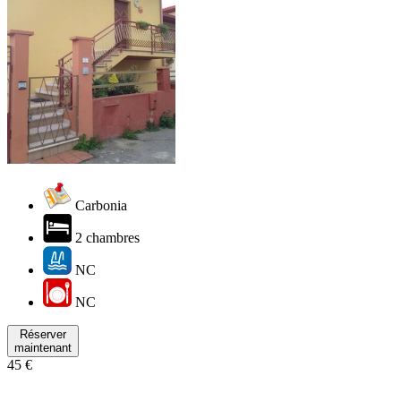
Carbonia
2 chambres
NC
NC
Réserver
maintenant
45 €