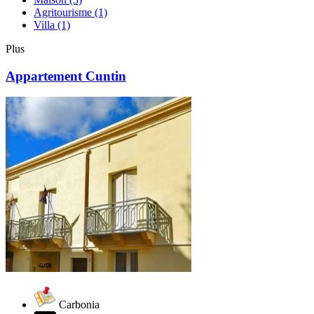
Agritourisme
(1)
Villa
(1)
Plus
Appartement Cuntin
Carbonia