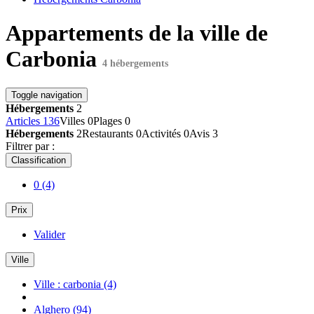
Appartements de la ville de
Carbonia
4 hébergements
Toggle navigation
Hébergements
2
Articles
136
Villes
0
Plages
0
Hébergements
2
Restaurants
0
Activités
0
Avis
3
Filtrer par :
Classification
0
(4)
Prix
Valider
Ville
Ville : carbonia
(4)
Alghero
(94)