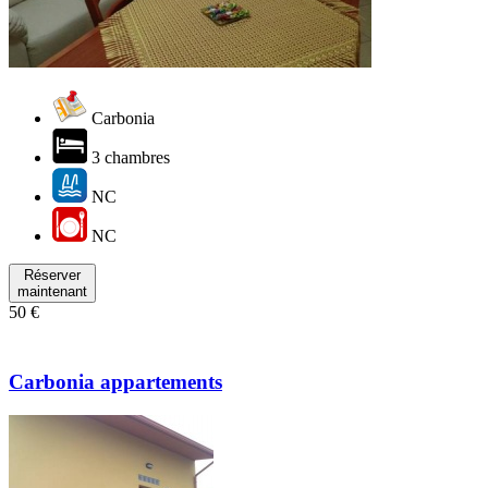
Carbonia
3 chambres
NC
NC
Réserver
maintenant
50 €
Carbonia appartements