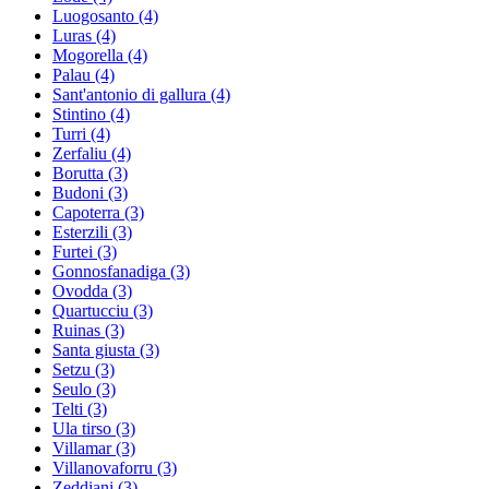
Luogosanto
(4)
Luras
(4)
Mogorella
(4)
Palau
(4)
Sant'antonio di gallura
(4)
Stintino
(4)
Turri
(4)
Zerfaliu
(4)
Borutta
(3)
Budoni
(3)
Capoterra
(3)
Esterzili
(3)
Furtei
(3)
Gonnosfanadiga
(3)
Ovodda
(3)
Quartucciu
(3)
Ruinas
(3)
Santa giusta
(3)
Setzu
(3)
Seulo
(3)
Telti
(3)
Ula tirso
(3)
Villamar
(3)
Villanovaforru
(3)
Zeddiani
(3)