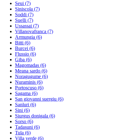
Seui
(7)
Siniscola
(7)
Soddi
(7)
Suelli
(7)
Ussassai
(7)
Villanovafranca
(7)
Armungia
(6)
Bitti
(6)
Burcei
(6)
Flussio
(6)
Giba
(6)
Magomadas
(6)
Meana sardo
(6)
Noragugume
(6)
Nuraminis
(6)
Portoscuso
(6)
Sagama
(6)
San giovanni suergiu
(6)
Sanluri
(6)
Sini
(6)
Siurgus donigala
(6)
Sorso
(6)
Tadasuni
(6)
Tula
(6)
Villa verde
(6)