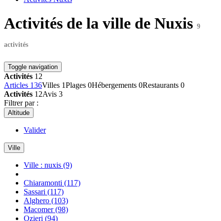
Activités de la ville de Nuxis
9
activités
Toggle navigation
Activités
12
Articles
136
Villes
1
Plages
0
Hébergements
0
Restaurants
0
Activités
12
Avis
3
Filtrer par :
Altitude
Valider
Ville
Ville : nuxis
(9)
Chiaramonti
(117)
Sassari
(117)
Alghero
(103)
Macomer
(98)
Ozieri
(94)