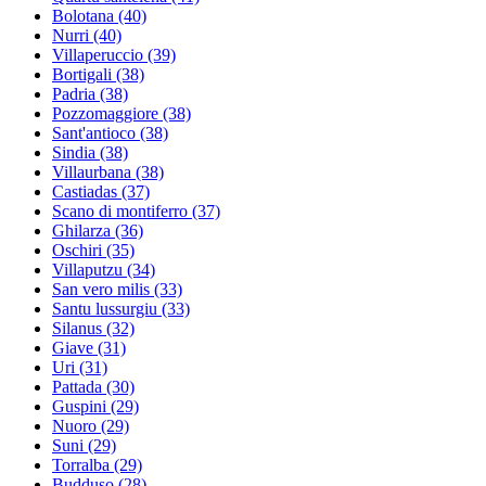
Bolotana
(40)
Nurri
(40)
Villaperuccio
(39)
Bortigali
(38)
Padria
(38)
Pozzomaggiore
(38)
Sant'antioco
(38)
Sindia
(38)
Villaurbana
(38)
Castiadas
(37)
Scano di montiferro
(37)
Ghilarza
(36)
Oschiri
(35)
Villaputzu
(34)
San vero milis
(33)
Santu lussurgiu
(33)
Silanus
(32)
Giave
(31)
Uri
(31)
Pattada
(30)
Guspini
(29)
Nuoro
(29)
Suni
(29)
Torralba
(29)
Budduso
(28)