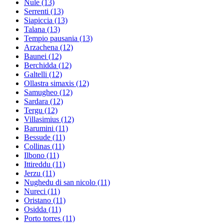
Nule
(13)
Serrenti
(13)
Siapiccia
(13)
Talana
(13)
Tempio pausania
(13)
Arzachena
(12)
Baunei
(12)
Berchidda
(12)
Galtelli
(12)
Ollastra simaxis
(12)
Samugheo
(12)
Sardara
(12)
Tergu
(12)
Villasimius
(12)
Barumini
(11)
Bessude
(11)
Collinas
(11)
Ilbono
(11)
Ittireddu
(11)
Jerzu
(11)
Nughedu di san nicolo
(11)
Nureci
(11)
Oristano
(11)
Osidda
(11)
Porto torres
(11)