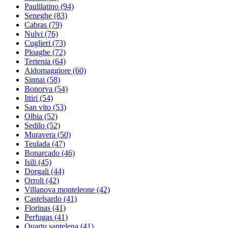
Paulilatino
(94)
Seneghe
(83)
Cabras
(79)
Nulvi
(76)
Cuglieri
(73)
Ploaghe
(72)
Tertenia
(64)
Aidomaggiore
(60)
Sinnai
(58)
Bonorva
(54)
Ittiri
(54)
San vito
(53)
Olbia
(52)
Sedilo
(52)
Muravera
(50)
Teulada
(47)
Bonarcado
(46)
Isili
(45)
Dorgali
(44)
Orroli
(42)
Villanova monteleone
(42)
Castelsardo
(41)
Florinas
(41)
Perfugas
(41)
Quartu santelena
(41)