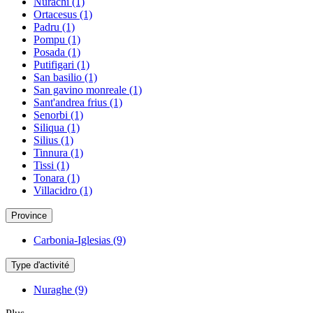
Nurachi
(1)
Ortacesus
(1)
Padru
(1)
Pompu
(1)
Posada
(1)
Putifigari
(1)
San basilio
(1)
San gavino monreale
(1)
Sant'andrea frius
(1)
Senorbi
(1)
Siliqua
(1)
Silius
(1)
Tinnura
(1)
Tissi
(1)
Tonara
(1)
Villacidro
(1)
Province
Carbonia-Iglesias
(9)
Type d'activité
Nuraghe
(9)