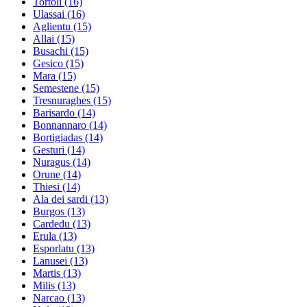
Tortoli
(16)
Ulassai
(16)
Aglientu
(15)
Allai
(15)
Busachi
(15)
Gesico
(15)
Mara
(15)
Semestene
(15)
Tresnuraghes
(15)
Barisardo
(14)
Bonnannaro
(14)
Bortigiadas
(14)
Gesturi
(14)
Nuragus
(14)
Orune
(14)
Thiesi
(14)
Ala dei sardi
(13)
Burgos
(13)
Cardedu
(13)
Erula
(13)
Esporlatu
(13)
Lanusei
(13)
Martis
(13)
Milis
(13)
Narcao
(13)