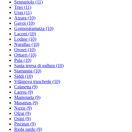
Sennariolo
(11)
Triei
(11)
Uras
(11)
Atzara
(10)
Gavoi
(10)
Gonnostramatza
(10)
Laconi
(10)
Lodine
(10)
Nurallao
(10)
Orosei
(10)
Ortueri
(10)
Pula
(10)
Santa teresa di gallura
(10)
Siamanna
(10)
Siddi
(10)
Villanova truschedu
(10)
Calasetta
(9)
Laerru
(9)
Mamoiada
(9)
Masainas
(9)
Nuxis
(9)
Olzai
(9)
Osini
(9)
Piscinas
(9)
Riola sardo
(9)