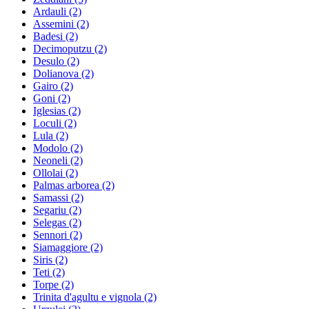
Ardauli
(2)
Assemini
(2)
Badesi
(2)
Decimoputzu
(2)
Desulo
(2)
Dolianova
(2)
Gairo
(2)
Goni
(2)
Iglesias
(2)
Loculi
(2)
Lula
(2)
Modolo
(2)
Neoneli
(2)
Ollolai
(2)
Palmas arborea
(2)
Samassi
(2)
Segariu
(2)
Selegas
(2)
Sennori
(2)
Siamaggiore
(2)
Siris
(2)
Teti
(2)
Torpe
(2)
Trinita d'agultu e vignola
(2)