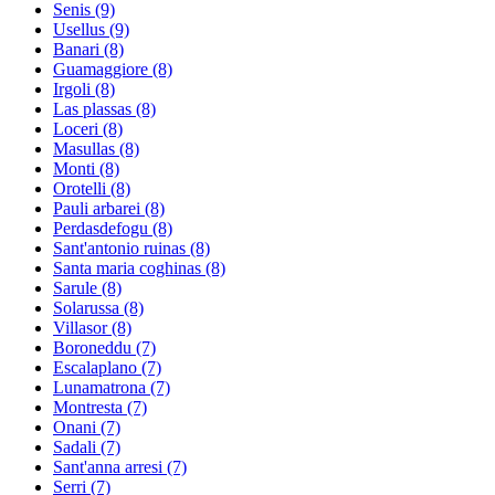
Senis
(9)
Usellus
(9)
Banari
(8)
Guamaggiore
(8)
Irgoli
(8)
Las plassas
(8)
Loceri
(8)
Masullas
(8)
Monti
(8)
Orotelli
(8)
Pauli arbarei
(8)
Perdasdefogu
(8)
Sant'antonio ruinas
(8)
Santa maria coghinas
(8)
Sarule
(8)
Solarussa
(8)
Villasor
(8)
Boroneddu
(7)
Escalaplano
(7)
Lunamatrona
(7)
Montresta
(7)
Onani
(7)
Sadali
(7)
Sant'anna arresi
(7)
Serri
(7)