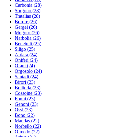
Carbonia
(28)
Sorgono
(28)
Tratalias
(28)
Borore
(26)
Gergei
(26)
Mogoro
(26)
Narbolia
(26)
Benetutti
(25)
Siligo
(25)
Ardara
(24)
Oniferi
(24)
Orani
(24)
Orgosolo
(24)
Santadi
(24)
Birori
(23)
Bottidda
(23)
Cossoine
(23)
Fonni
(23)
Genoni
(23)
Ossi
(23)
Bono
(22)
Mandas
(22)
Norbello
(22)
Olmedo
(22)