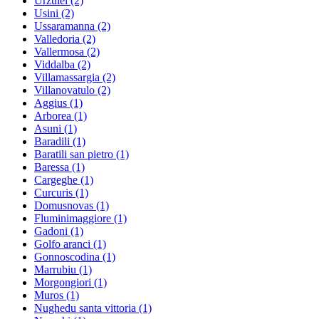
Urzulei
(2)
Usini
(2)
Ussaramanna
(2)
Valledoria
(2)
Vallermosa
(2)
Viddalba
(2)
Villamassargia
(2)
Villanovatulo
(2)
Aggius
(1)
Arborea
(1)
Asuni
(1)
Baradili
(1)
Baratili san pietro
(1)
Baressa
(1)
Cargeghe
(1)
Curcuris
(1)
Domusnovas
(1)
Fluminimaggiore
(1)
Gadoni
(1)
Golfo aranci
(1)
Gonnoscodina
(1)
Marrubiu
(1)
Morgongiori
(1)
Muros
(1)
Nughedu santa vittoria
(1)