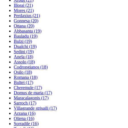
Arbus
(21)
Illorai
(21)
Mores
(21)
Perdaxius
(21)
Gonnesa
(20)
Ottana
(20)
Abbasanta
(19)
Bauladu
(19)
Bulzi
(19)
Dualchi
(19)
Sedini
(19)
Anela
(18)
Assolo
(18)
Codrongianos
(18)
Osilo
(18)
Romana
(18)
Bultei
(17)
Cheremule
(17)
Domus de maria
(17)
Maracalagonis
(17)
Sarroch
(17)
Villagrande strisaili
(17)
Arzana
(16)
Oliena
(16)
Sorradile
(16)