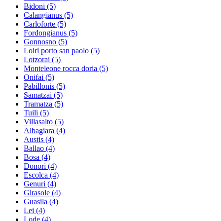
Bidoni
(5)
Calangianus
(5)
Carloforte
(5)
Fordongianus
(5)
Gonnosno
(5)
Loiri porto san paolo
(5)
Lotzorai
(5)
Monteleone rocca doria
(5)
Onifai
(5)
Pabillonis
(5)
Samatzai
(5)
Tramatza
(5)
Tuili
(5)
Villasalto
(5)
Albagiara
(4)
Austis
(4)
Ballao
(4)
Bosa
(4)
Donori
(4)
Escolca
(4)
Genuri
(4)
Girasole
(4)
Guasila
(4)
Lei
(4)
Lode
(4)