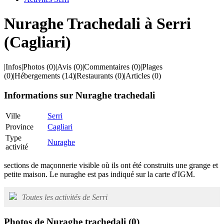
Nuraghe Trachedali à Serri
(Cagliari)
|
Infos
|
Photos
(0)
|
Avis
(0)
|
Commentaires
(0)
|
Plages
(0)
|
Hébergements
(14)
|
Restaurants
(0)
|
Articles
(0)
Informations sur Nuraghe trachedali
Ville
Serri
Province
Cagliari
Type
Nuraghe
activité
sections de maçonnerie visible où ils ont été construits une grange et
petite maison. Le nuraghe est pas indiqué sur la carte d'IGM.
Toutes les activités de Serri
Photos de Nuraghe trachedali
(0)