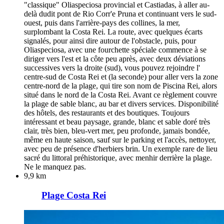
"classique" Oliaspeciosa provincial et Castiadas, à aller au-
delà dudit pont de Rio Corr'e Pruna et continuant vers le sud-
ouest, puis dans l'arrière-pays des collines, la mer,
surplombant la Costa Rei. La route, avec quelques écarts
signalés, pour ainsi dire autour de l'obstacle, puis, pour
Oliaspeciosa, avec une fourchette spéciale commence à se
diriger vers l'est et la côte peu après, avec deux déviations
successives vers la droite (sud), vous pouvez rejoindre l'
centre-sud de Costa Rei et (la seconde) pour aller vers la zone
centre-nord de la plage, qui tire son nom de Piscina Rei, alors
situé dans le nord de la Costa Rei. Avant ce règlement couvre
la plage de sable blanc, au bar et divers services. Disponibilité
des hôtels, des restaurants et des boutiques. Toujours
intéressant et beau paysage, grande, blanc et sable doré très
clair, très bien, bleu-vert mer, peu profonde, jamais bondée,
même en haute saison, sauf sur le parking et l'accès, nettoyer,
avec peu de présence d'herbiers brin. Un exemple rare de lieu
sacré du littoral préhistorique, avec menhir derrière la plage.
Ne le manquez pas.
9,9 km
Plage Costa Rei