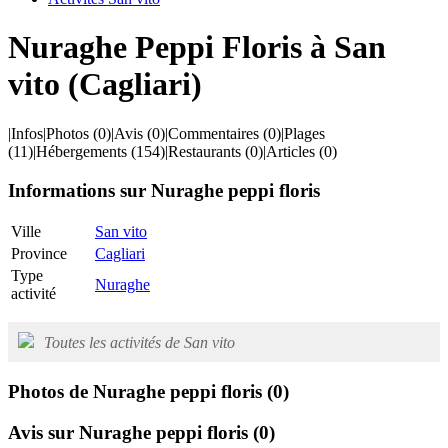
Nuraghe Peppi Floris à San
vito (Cagliari)
|
Infos
|
Photos
(0)
|
Avis
(0)
|
Commentaires
(0)
|
Plages
(11)
|
Hébergements
(154)
|
Restaurants
(0)
|
Articles
(0)
Informations sur Nuraghe peppi floris
Ville
San vito
Province
Cagliari
Type
Nuraghe
activité
Toutes les activités de San vito
Photos de Nuraghe peppi floris
(0)
Avis sur Nuraghe peppi floris
(0)