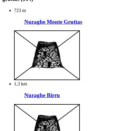
723 m
Nuraghe Monte Gruttas
1,3 km
Nuraghe Birru