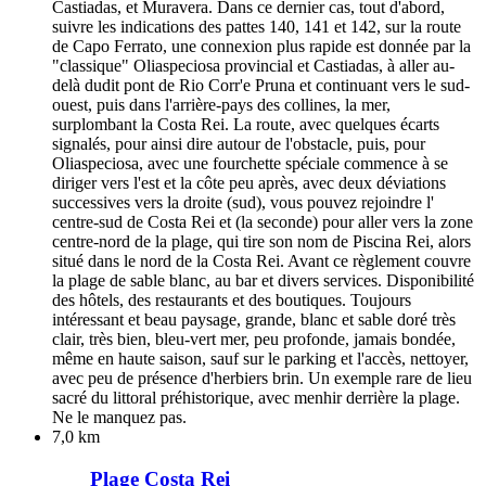
Castiadas, et Muravera. Dans ce dernier cas, tout d'abord,
suivre les indications des pattes 140, 141 et 142, sur la route
de Capo Ferrato, une connexion plus rapide est donnée par la
"classique" Oliaspeciosa provincial et Castiadas, à aller au-
delà dudit pont de Rio Corr'e Pruna et continuant vers le sud-
ouest, puis dans l'arrière-pays des collines, la mer,
surplombant la Costa Rei. La route, avec quelques écarts
signalés, pour ainsi dire autour de l'obstacle, puis, pour
Oliaspeciosa, avec une fourchette spéciale commence à se
diriger vers l'est et la côte peu après, avec deux déviations
successives vers la droite (sud), vous pouvez rejoindre l'
centre-sud de Costa Rei et (la seconde) pour aller vers la zone
centre-nord de la plage, qui tire son nom de Piscina Rei, alors
situé dans le nord de la Costa Rei. Avant ce règlement couvre
la plage de sable blanc, au bar et divers services. Disponibilité
des hôtels, des restaurants et des boutiques. Toujours
intéressant et beau paysage, grande, blanc et sable doré très
clair, très bien, bleu-vert mer, peu profonde, jamais bondée,
même en haute saison, sauf sur le parking et l'accès, nettoyer,
avec peu de présence d'herbiers brin. Un exemple rare de lieu
sacré du littoral préhistorique, avec menhir derrière la plage.
Ne le manquez pas.
7,0 km
Plage Costa Rei