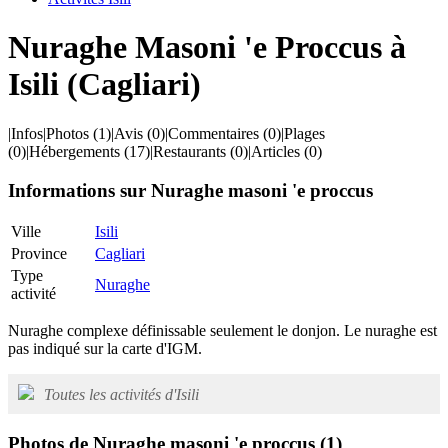
Nuraghe Masoni 'e Proccus à
Isili (Cagliari)
|
Infos
|
Photos
(1)
|
Avis
(0)
|
Commentaires
(0)
|
Plages
(0)
|
Hébergements
(17)
|
Restaurants
(0)
|
Articles
(0)
Informations sur Nuraghe masoni 'e proccus
Ville
Isili
Province
Cagliari
Type
Nuraghe
activité
Nuraghe complexe définissable seulement le donjon. Le nuraghe est
pas indiqué sur la carte d'IGM.
Toutes les activités d'Isili
Photos de Nuraghe masoni 'e proccus
(1)