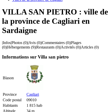
VILLA SAN PIETRO : ville de
la province de Cagliari en
Sardaigne
|
Infos
|
Photos
(0)
|
Avis
(0)
|
Commentaires
(0)
|
Plages
(0)
|
Hébergements
(9)
|
Restaurants
(0)
|
Activités
(0)
|
Articles
(0)
Informations sur Villa san pietro
Blason
Province
Cagliari
Code postal
09010
Habitants
1 815 hab
Altitude
34 m