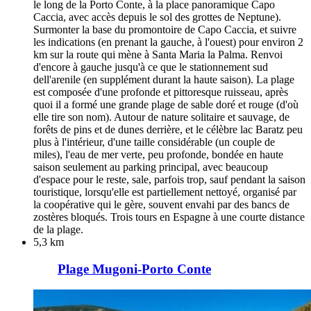
le long de la Porto Conte, à la place panoramique Capo
Caccia, avec accès depuis le sol des grottes de Neptune).
Surmonter la base du promontoire de Capo Caccia, et suivre
les indications (en prenant la gauche, à l'ouest) pour environ 2
km sur la route qui mène à Santa Maria la Palma. Renvoi
d'encore à gauche jusqu'à ce que le stationnement sud
dell'arenile (en supplément durant la haute saison). La plage
est composée d'une profonde et pittoresque ruisseau, après
quoi il a formé une grande plage de sable doré et rouge (d'où
elle tire son nom). Autour de nature solitaire et sauvage, de
forêts de pins et de dunes derrière, et le célèbre lac Baratz peu
plus à l'intérieur, d'une taille considérable (un couple de
miles), l'eau de mer verte, peu profonde, bondée en haute
saison seulement au parking principal, avec beaucoup
d'espace pour le reste, sale, parfois trop, sauf pendant la saison
touristique, lorsqu'elle est partiellement nettoyé, organisé par
la coopérative qui le gère, souvent envahi par des bancs de
zostères bloqués. Trois tours en Espagne à une courte distance
de la plage.
5,3 km
Plage Mugoni-Porto Conte