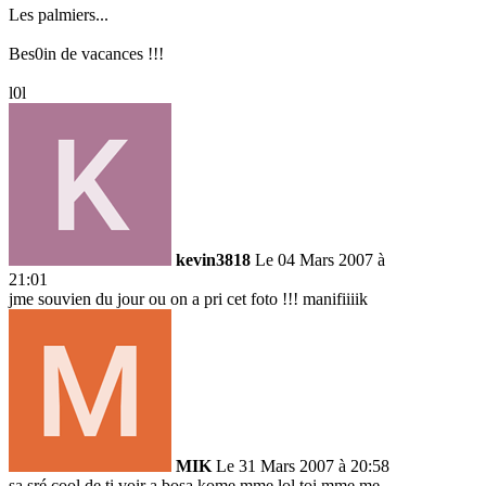
Les palmiers...
Bes0in de vacances !!!
l0l
kevin3818
Le 04 Mars 2007 à
21:01
jme souvien du jour ou on a pri cet foto !!! manifiiiik
MIK
Le 31 Mars 2007 à 20:58
sa sré cool de ti voir a bosa kome mme lol toi mme me