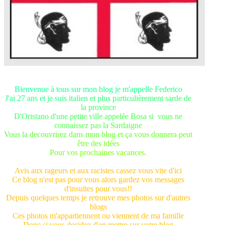
B
ie
nv
e
n
ue à
to
u
s
s
ur
m
on
b
lo
g
je
m
'
a
pp
el
l
e
F
ed
er
ic
o
J'
ai
2
7
a
n
s
et
j
e
su
is
i
t
a
li
e
n
et
p
lu
s
pa
rt
ic
u
l
i
è
re
me
n
t
s
ar
de
d
e
la
p
ro
v
i
nc
e
D'
O
r
i
s
ta
no
d
'
u
ne
p
et
i
t
e
vi
lle
a
pp
e
l
ée
B
os
a
s
i
v
ou
s
n
e
c
on
na
i
s
se
z
pa
s
l
a
S
ar
d
a
i
g
ne
V
o
u
s
la
d
ec
o
u
vr
ir
ez
d
a
ns
m
on
b
lo
g
e
t
ç
a
v
o
u
s
d
on
ne
r
a
p
eu
t
ê
t
r
e
d
es
i
d
é
es
P
ou
r
vo
s
pr
o
c
h
a
in
es
v
a
c
an
ce
s.
Avis aux rageurs et aux racistes cassez vous vite d'ici
Ce blog n'est pas pour vous alors gardez vos messages
d'insultes pour vous!!
Depuis quelques temps je retrouve mes photos sur d'autres
blogs
Ces photos m'appartiennent ou viennent de ma famille
Donc si vous decidez d'en mettre sur votre blog