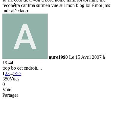
reconétra car tma surmen vue sur mon blog lol é moi jms
mdr alé ciaoo
aure1990
Le 15 Avril 2007 à
19:44
trop bo cet endroit....
1
2
3
...
>
>>
350
Vues
0
Vote
Partager