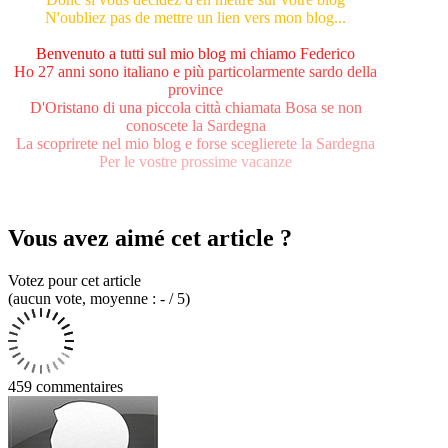
N'oubliez pas de mettre un lien vers mon blog...
Be
nv
e
nu
t
o
a
t
ut
t
i
su
l
m
i
o
bl
o
g
m
i
ch
i
a
m
o
F
ed
e
r
i
c
o
H
o
2
7
a
n
n
i
s
o
n
o
i
t
a
l
i
a
n
o
e
p
i
ù
p
a
r
t
i
c
o
l
a
r
m
e
n
t
e
s
a
rd
o
d
e
l
l
a
p
r
o
vi
n
ce
D
'
Or
i
st
a
n
o
d
i
u
na
pi
c
co
la
ci
t
tà
c
h
ia
m
a
t
a
B
os
a
s
e
n
on
c
o
no
s
c
e
t
e
la
S
a
r
d
e
g
n
a
L
a
s
c
o
p
r
i
r
e
t
e
n
e
l
m
i
o
b
l
o
g
e
f
o
r
s
e
s
c
e
g
l
i
e
r
e
t
e
l
a
S
a
r
de
g
n
a
P
e
r
l
e
vo
s
tr
e
p
ro
s
si
m
e
va
c
an
z
e
Vous avez aimé cet article ?
Votez pour cet article
(
aucun
vote
, moyenne :
-
/ 5
)
459 commentaires