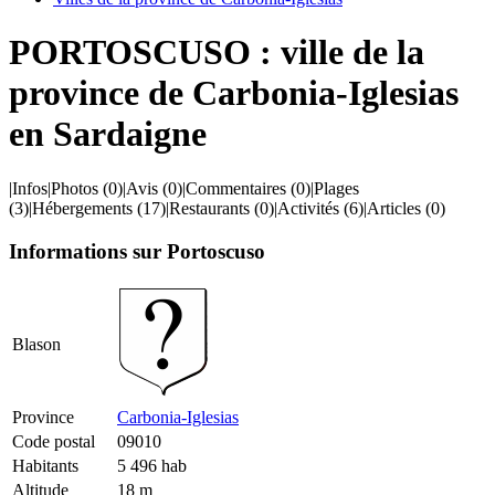
PORTOSCUSO : ville de la
province de Carbonia-Iglesias
en Sardaigne
|
Infos
|
Photos
(0)
|
Avis
(0)
|
Commentaires
(0)
|
Plages
(3)
|
Hébergements
(17)
|
Restaurants
(0)
|
Activités
(6)
|
Articles
(0)
Informations sur Portoscuso
Blason
Province
Carbonia-Iglesias
Code postal
09010
Habitants
5 496 hab
Altitude
18 m