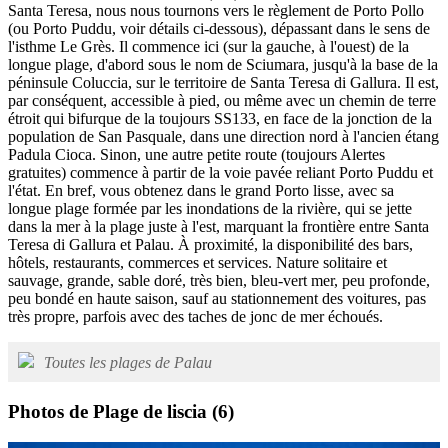
Santa Teresa, nous nous tournons vers le règlement de Porto Pollo
(ou Porto Puddu, voir détails ci-dessous), dépassant dans le sens de
l'isthme Le Grès. Il commence ici (sur la gauche, à l'ouest) de la
longue plage, d'abord sous le nom de Sciumara, jusqu'à la base de la
péninsule Coluccia, sur le territoire de Santa Teresa di Gallura. Il est,
par conséquent, accessible à pied, ou même avec un chemin de terre
étroit qui bifurque de la toujours SS133, en face de la jonction de la
population de San Pasquale, dans une direction nord à l'ancien étang
Padula Cioca. Sinon, une autre petite route (toujours Alertes
gratuites) commence à partir de la voie pavée reliant Porto Puddu et
l'état. En bref, vous obtenez dans le grand Porto lisse, avec sa
longue plage formée par les inondations de la rivière, qui se jette
dans la mer à la plage juste à l'est, marquant la frontière entre Santa
Teresa di Gallura et Palau. À proximité, la disponibilité des bars,
hôtels, restaurants, commerces et services. Nature solitaire et
sauvage, grande, sable doré, très bien, bleu-vert mer, peu profonde,
peu bondé en haute saison, sauf au stationnement des voitures, pas
très propre, parfois avec des taches de jonc de mer échoués.
Toutes les plages de Palau
Photos de Plage de liscia
(6)