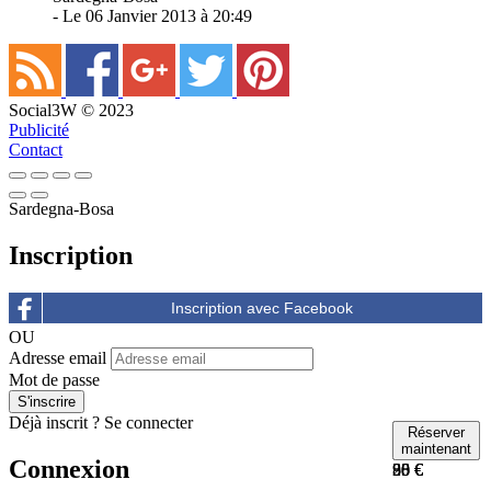
- Le 06 Janvier 2013 à 20:49
Social3W © 2023
Publicité
Contact
Sardegna-Bosa
Inscription
OU
Adresse email
Mot de passe
Déjà inscrit ?
Se connecter
Réserver
Réserver
Réserver
Réserver
maintenant
maintenant
maintenant
maintenant
Connexion
50 €
88 €
90 €
25 €