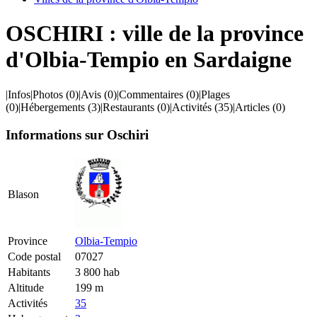
OSCHIRI : ville de la province
d'Olbia-Tempio en Sardaigne
|
Infos
|
Photos
(0)
|
Avis
(0)
|
Commentaires
(0)
|
Plages
(0)
|
Hébergements
(3)
|
Restaurants
(0)
|
Activités
(35)
|
Articles
(0)
Informations sur Oschiri
Blason
Province
Olbia-Tempio
Code postal
07027
Habitants
3 800 hab
Altitude
199 m
Activités
35