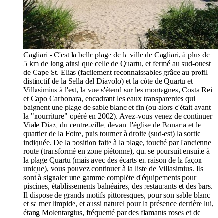
Cagliari - C'est la belle plage de la ville de Cagliari, à plus de
5 km de long ainsi que celle de Quartu, et fermé au sud-ouest
de Cape St. Elias (facilement reconnaissables grâce au profil
distinctif de la Sella del Diavolo) et la côte de Quartu et
Villasimius à l'est, la vue s'étend sur les montagnes, Costa Rei
et Capo Carbonara, encadrant les eaux transparentes qui
baignent une plage de sable blanc et fin (ou alors c'était avant
la "nourriture" opéré en 2002). Avez-vous venez de continuer
Viale Diaz, du centre-ville, devant l'église de Bonaria et le
quartier de la Foire, puis tourner à droite (sud-est) la sortie
indiquée. De la position faite à la plage, touché par l'ancienne
route (transformé en zone piétonne), qui se poursuit ensuite à
la plage Quartu (mais avec des écarts en raison de la façon
unique), vous pouvez continuer à la liste de Villasimius. Ils
sont à signaler une gamme complète d'équipements pour
piscines, établissements balnéaires, des restaurants et des bars.
Il dispose de grands motifs pittoresques, pour son sable blanc
et sa mer limpide, et aussi naturel pour la présence derrière lui,
étang Molentargius, fréquenté par des flamants roses et de