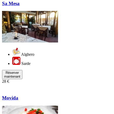
Sa Mesa
Alghero
Sarde
Réserver
maintenant
28 €
Movida