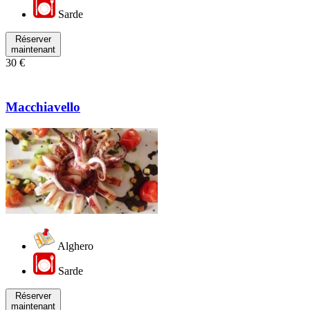
Sarde
Réserver
maintenant
30 €
Macchiavello
Alghero
Sarde
Réserver
maintenant