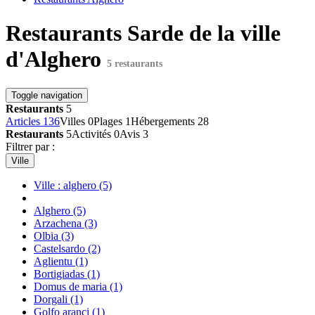
Restaurants Sarde de la ville
d'Alghero
5 restaurants
Toggle navigation
Restaurants
5
Articles
136
Villes
0
Plages
1
Hébergements
28
Restaurants
5
Activités
0
Avis
3
Filtrer par :
Ville
Ville : alghero
(5)
Alghero
(5)
Arzachena
(3)
Olbia
(3)
Castelsardo
(2)
Aglientu
(1)
Bortigiadas
(1)
Domus de maria
(1)
Dorgali
(1)
Golfo aranci
(1)