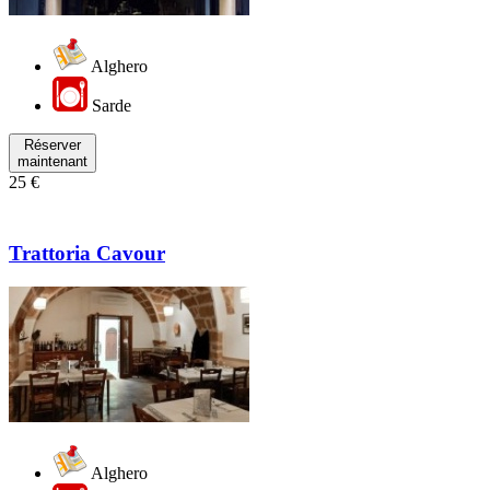
Alghero
Sarde
Réserver
maintenant
25 €
Trattoria Cavour
Alghero