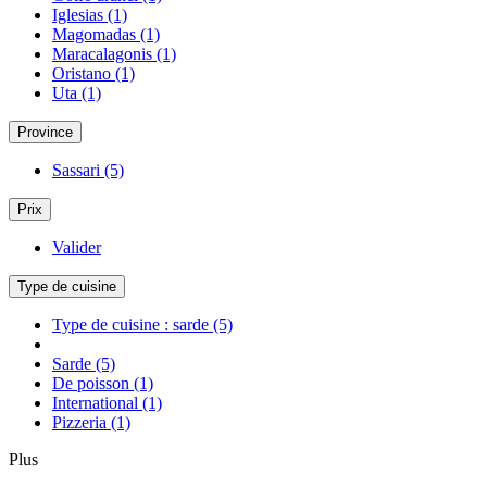
Iglesias
(1)
Magomadas
(1)
Maracalagonis
(1)
Oristano
(1)
Uta
(1)
Province
Sassari
(5)
Prix
Valider
Type de cuisine
Type de cuisine : sarde
(5)
Sarde
(5)
De poisson
(1)
International
(1)
Pizzeria
(1)
Plus