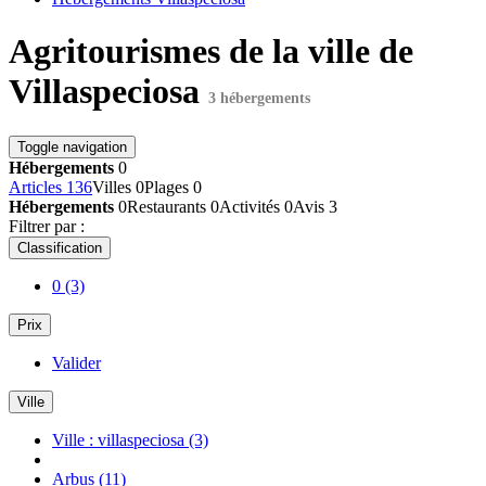
Agritourismes de la ville de
Villaspeciosa
3 hébergements
Toggle navigation
Hébergements
0
Articles
136
Villes
0
Plages
0
Hébergements
0
Restaurants
0
Activités
0
Avis
3
Filtrer par :
Classification
0
(3)
Prix
Valider
Ville
Ville : villaspeciosa
(3)
Arbus
(11)