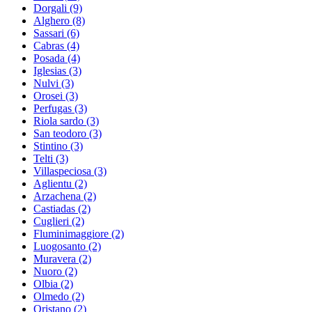
Dorgali
(9)
Alghero
(8)
Sassari
(6)
Cabras
(4)
Posada
(4)
Iglesias
(3)
Nulvi
(3)
Orosei
(3)
Perfugas
(3)
Riola sardo
(3)
San teodoro
(3)
Stintino
(3)
Telti
(3)
Villaspeciosa
(3)
Aglientu
(2)
Arzachena
(2)
Castiadas
(2)
Cuglieri
(2)
Fluminimaggiore
(2)
Luogosanto
(2)
Muravera
(2)
Nuoro
(2)
Olbia
(2)
Olmedo
(2)
Oristano
(2)