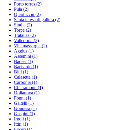
Porto torres
(2)
Pula
(2)
Quartucciu
(2)
Santa teresa di gallura
(2)
Sindia
(2)
Torpe
(2)
Tratalias
(2)
Valledoria
(2)
Villamassargia
(2)
Aggius
(1)
Assemini
(1)
Badesi
(1)
Barisardo
(1)
Bitti
(1)
Calasetta
(1)
Carbonia
(1)
Chiaramonti
(1)
Dolianova
(1)
Fonni
(1)
Galtelli
(1)
Gonnesa
(1)
Guspini
(1)
Irgoli
(1)
Ittiri
(1)
Loceri
(1)