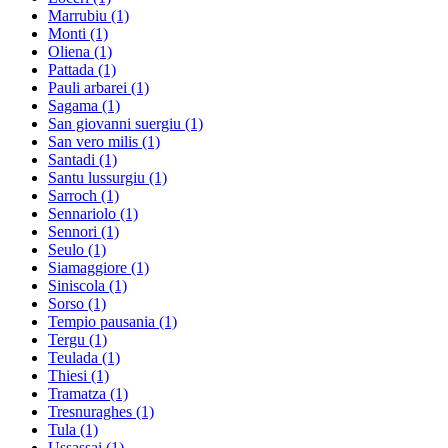
Marrubiu
(1)
Monti
(1)
Oliena
(1)
Pattada
(1)
Pauli arbarei
(1)
Sagama
(1)
San giovanni suergiu
(1)
San vero milis
(1)
Santadi
(1)
Santu lussurgiu
(1)
Sarroch
(1)
Sennariolo
(1)
Sennori
(1)
Seulo
(1)
Siamaggiore
(1)
Siniscola
(1)
Sorso
(1)
Tempio pausania
(1)
Tergu
(1)
Teulada
(1)
Thiesi
(1)
Tramatza
(1)
Tresnuraghes
(1)
Tula
(1)
Ussassai
(1)