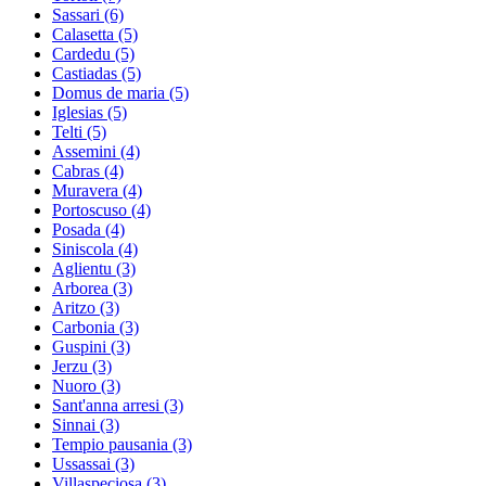
Sassari
(6)
Calasetta
(5)
Cardedu
(5)
Castiadas
(5)
Domus de maria
(5)
Iglesias
(5)
Telti
(5)
Assemini
(4)
Cabras
(4)
Muravera
(4)
Portoscuso
(4)
Posada
(4)
Siniscola
(4)
Aglientu
(3)
Arborea
(3)
Aritzo
(3)
Carbonia
(3)
Guspini
(3)
Jerzu
(3)
Nuoro
(3)
Sant'anna arresi
(3)
Sinnai
(3)
Tempio pausania
(3)
Ussassai
(3)
Villaspeciosa
(3)