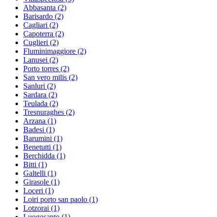
Abbasanta
(2)
Barisardo
(2)
Cagliari
(2)
Capoterra
(2)
Cuglieri
(2)
Fluminimaggiore
(2)
Lanusei
(2)
Porto torres
(2)
San vero milis
(2)
Sanluri
(2)
Sardara
(2)
Teulada
(2)
Tresnuraghes
(2)
Arzana
(1)
Badesi
(1)
Barumini
(1)
Benetutti
(1)
Berchidda
(1)
Bitti
(1)
Galtelli
(1)
Girasole
(1)
Loceri
(1)
Loiri porto san paolo
(1)
Lotzorai
(1)
Luogosanto
(1)