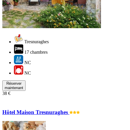
Tresnuraghes
17 chambres
NC
NC
Réserver
maintenant
38 €
Hôtel Maison Tresnuraghes