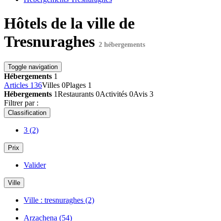
Hôtels de la ville de
Tresnuraghes
2 hébergements
Toggle navigation
Hébergements
1
Articles
136
Villes
0
Plages
1
Hébergements
1
Restaurants
0
Activités
0
Avis
3
Filtrer par :
Classification
3
(2)
Prix
Valider
Ville
Ville : tresnuraghes
(2)
Arzachena
(54)