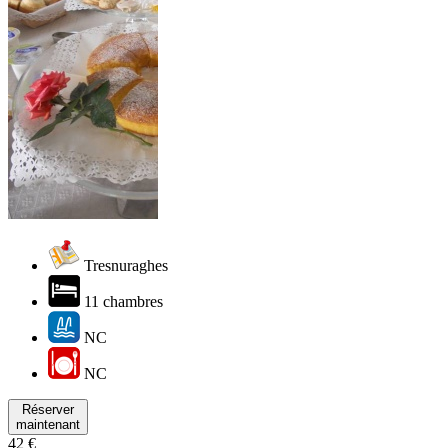
Tresnuraghes
11 chambres
NC
NC
Réserver
maintenant
42 €