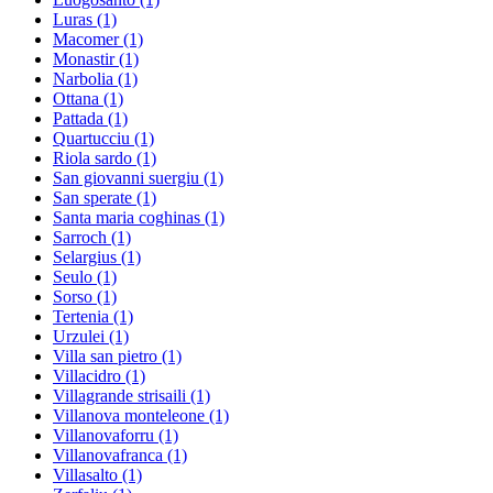
Luras
(1)
Macomer
(1)
Monastir
(1)
Narbolia
(1)
Ottana
(1)
Pattada
(1)
Quartucciu
(1)
Riola sardo
(1)
San giovanni suergiu
(1)
San sperate
(1)
Santa maria coghinas
(1)
Sarroch
(1)
Selargius
(1)
Seulo
(1)
Sorso
(1)
Tertenia
(1)
Urzulei
(1)
Villa san pietro
(1)
Villacidro
(1)
Villagrande strisaili
(1)
Villanova monteleone
(1)
Villanovaforru
(1)
Villanovafranca
(1)
Villasalto
(1)