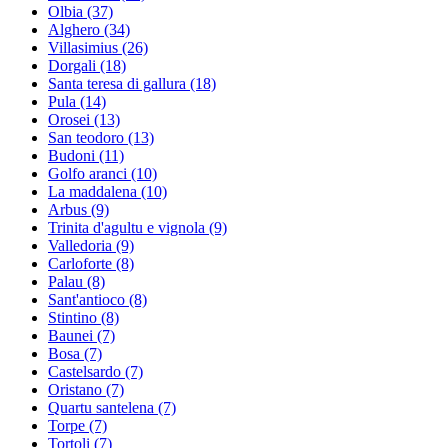
Olbia
(37)
Alghero
(34)
Villasimius
(26)
Dorgali
(18)
Santa teresa di gallura
(18)
Pula
(14)
Orosei
(13)
San teodoro
(13)
Budoni
(11)
Golfo aranci
(10)
La maddalena
(10)
Arbus
(9)
Trinita d'agultu e vignola
(9)
Valledoria
(9)
Carloforte
(8)
Palau
(8)
Sant'antioco
(8)
Stintino
(8)
Baunei
(7)
Bosa
(7)
Castelsardo
(7)
Oristano
(7)
Quartu santelena
(7)
Torpe
(7)
Tortoli
(7)