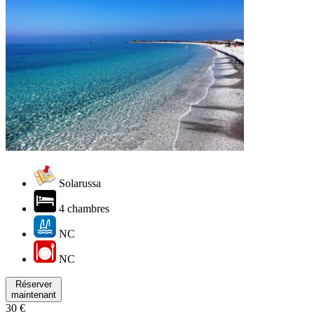
Solarussa
4 chambres
NC
NC
Réserver
maintenant
30 €