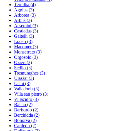
Terralba
(4)
Aggius
(3)
Arborea
(3)
Arbus
(3)
Assemini
(3)
Castiadas
(3)
Galtelli
(3)
Loceri
(3)
Macomer
(3)
Monserrato
(3)
Orgosolo
(3)
Ozieri
(3)
Sedilo
(3)
Tresnuraghes
(3)
Ulassai
(3)
Usini
(3)
Valledoria
(3)
Villa san pietro
(3)
Villacidro
(3)
Ballao
(2)
Barisardo
(2)
Berchidda
(2)
Bonorva
(2)
Cardedu
(2)
Dolianova
(2)