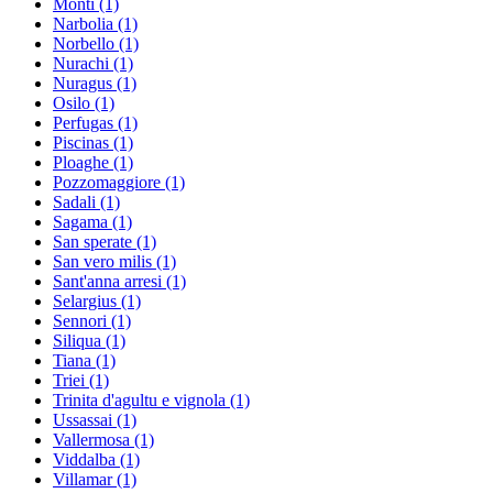
Monti
(1)
Narbolia
(1)
Norbello
(1)
Nurachi
(1)
Nuragus
(1)
Osilo
(1)
Perfugas
(1)
Piscinas
(1)
Ploaghe
(1)
Pozzomaggiore
(1)
Sadali
(1)
Sagama
(1)
San sperate
(1)
San vero milis
(1)
Sant'anna arresi
(1)
Selargius
(1)
Sennori
(1)
Siliqua
(1)
Tiana
(1)
Triei
(1)
Trinita d'agultu e vignola
(1)
Ussassai
(1)
Vallermosa
(1)
Viddalba
(1)
Villamar
(1)