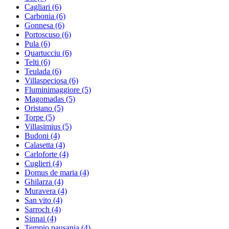
Cagliari
(6)
Carbonia
(6)
Gonnesa
(6)
Portoscuso
(6)
Pula
(6)
Quartucciu
(6)
Telti
(6)
Teulada
(6)
Villaspeciosa
(6)
Fluminimaggiore
(5)
Magomadas
(5)
Oristano
(5)
Torpe
(5)
Villasimius
(5)
Budoni
(4)
Calasetta
(4)
Carloforte
(4)
Cuglieri
(4)
Domus de maria
(4)
Ghilarza
(4)
Muravera
(4)
San vito
(4)
Sarroch
(4)
Sinnai
(4)
Tempio pausania
(4)