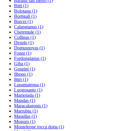
Baratili san pietro
(1)
Bitti
(1)
Bolotana
(1)
Bortigali
(1)
Burcei
(1)
Calangianus
(1)
Cheremule
(1)
Collinas
(1)
Desulo
(1)
Domusnovas
(1)
Fonni
(1)
Fordongianus
(1)
Giba
(1)
Guspini
(1)
Ilbono
(1)
Ittiri
(1)
Lunamatrona
(1)
Luogosanto
(1)
Mamoiada
(1)
Mandas
(1)
Maracalagonis
(1)
Marrubiu
(1)
Masullas
(1)
Mogoro
(1)
Monteleone rocca doria
(1)