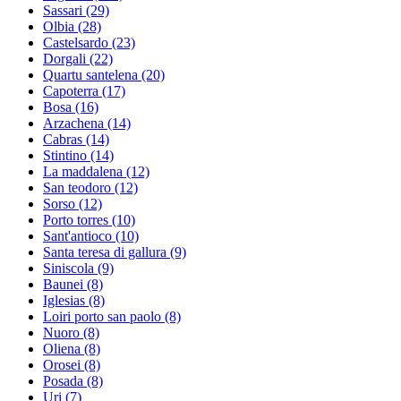
Sassari
(29)
Olbia
(28)
Castelsardo
(23)
Dorgali
(22)
Quartu santelena
(20)
Capoterra
(17)
Bosa
(16)
Arzachena
(14)
Cabras
(14)
Stintino
(14)
La maddalena
(12)
San teodoro
(12)
Sorso
(12)
Porto torres
(10)
Sant'antioco
(10)
Santa teresa di gallura
(9)
Siniscola
(9)
Baunei
(8)
Iglesias
(8)
Loiri porto san paolo
(8)
Nuoro
(8)
Oliena
(8)
Orosei
(8)
Posada
(8)
Uri
(7)