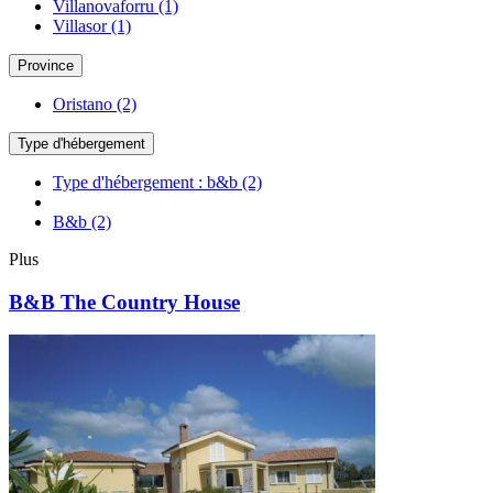
Villanovaforru
(1)
Villasor
(1)
Province
Oristano
(2)
Type d'hébergement
Type d'hébergement : b&b
(2)
B&b
(2)
Plus
B&B The Country House