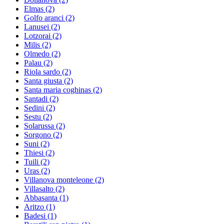
Elmas
(2)
Golfo aranci
(2)
Lanusei
(2)
Lotzorai
(2)
Milis
(2)
Olmedo
(2)
Palau
(2)
Riola sardo
(2)
Santa giusta
(2)
Santa maria coghinas
(2)
Santadi
(2)
Sedini
(2)
Sestu
(2)
Solarussa
(2)
Sorgono
(2)
Suni
(2)
Thiesi
(2)
Tuili
(2)
Uras
(2)
Villanova monteleone
(2)
Villasalto
(2)
Abbasanta
(1)
Aritzo
(1)
Badesi
(1)