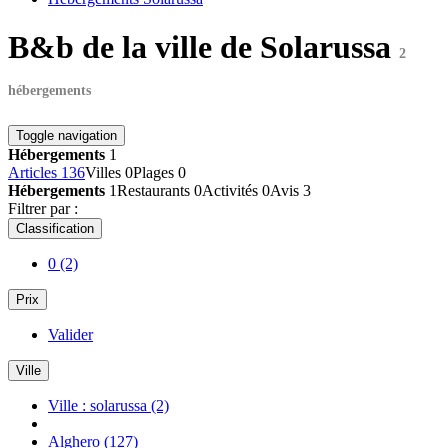
B&b de la ville de Solarussa
2
hébergements
Toggle navigation
Hébergements
1
Articles
136
Villes
0
Plages
0
Hébergements
1
Restaurants
0
Activités
0
Avis
3
Filtrer par :
Classification
0
(2)
Prix
Valider
Ville
Ville : solarussa
(2)
Alghero
(127)