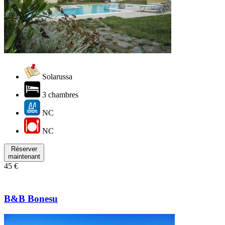
Solarussa
3 chambres
NC
NC
Réserver
maintenant
45 €
B&B Bonesu