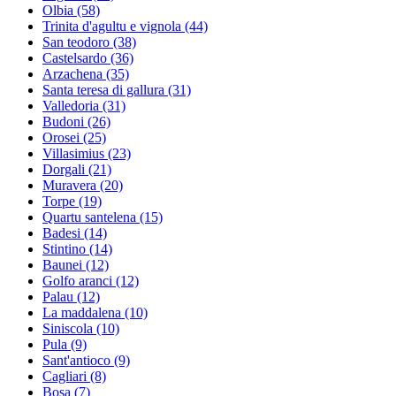
Olbia
(58)
Trinita d'agultu e vignola
(44)
San teodoro
(38)
Castelsardo
(36)
Arzachena
(35)
Santa teresa di gallura
(31)
Valledoria
(31)
Budoni
(26)
Orosei
(25)
Villasimius
(23)
Dorgali
(21)
Muravera
(20)
Torpe
(19)
Quartu santelena
(15)
Badesi
(14)
Stintino
(14)
Baunei
(12)
Golfo aranci
(12)
Palau
(12)
La maddalena
(10)
Siniscola
(10)
Pula
(9)
Sant'antioco
(9)
Cagliari
(8)
Bosa
(7)