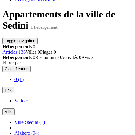
Appartements de la ville de
Sedini
1 hébergement
Toggle navigation
Hébergements
0
Articles
136
Villes
0
Plages
0
Hébergements
0
Restaurants
0
Activités
0
Avis
3
Filtrer par :
Classification
0
(1)
Prix
Valider
Ville
Ville : sedini
(1)
Alghero
(94)