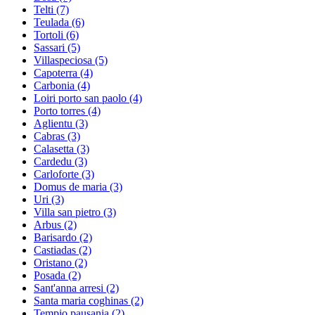
Telti
(7)
Teulada
(6)
Tortoli
(6)
Sassari
(5)
Villaspeciosa
(5)
Capoterra
(4)
Carbonia
(4)
Loiri porto san paolo
(4)
Porto torres
(4)
Aglientu
(3)
Cabras
(3)
Calasetta
(3)
Cardedu
(3)
Carloforte
(3)
Domus de maria
(3)
Uri
(3)
Villa san pietro
(3)
Arbus
(2)
Barisardo
(2)
Castiadas
(2)
Oristano
(2)
Posada
(2)
Sant'anna arresi
(2)
Santa maria coghinas
(2)
Tempio pausania
(2)