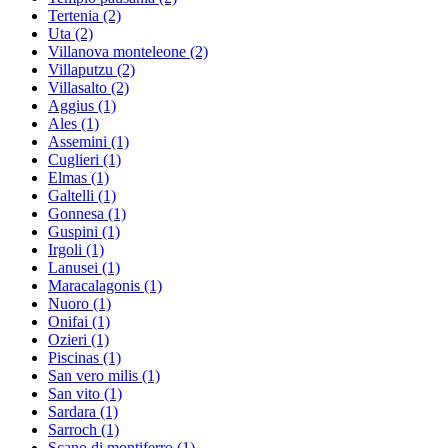
Tertenia
(2)
Uta
(2)
Villanova monteleone
(2)
Villaputzu
(2)
Villasalto
(2)
Aggius
(1)
Ales
(1)
Assemini
(1)
Cuglieri
(1)
Elmas
(1)
Galtelli
(1)
Gonnesa
(1)
Guspini
(1)
Irgoli
(1)
Lanusei
(1)
Maracalagonis
(1)
Nuoro
(1)
Onifai
(1)
Ozieri
(1)
Piscinas
(1)
San vero milis
(1)
San vito
(1)
Sardara
(1)
Sarroch
(1)
Scano di montiferro
(1)