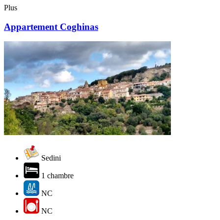
Plus
Appartement Coghinas
Sedini
1 chambre
NC
NC