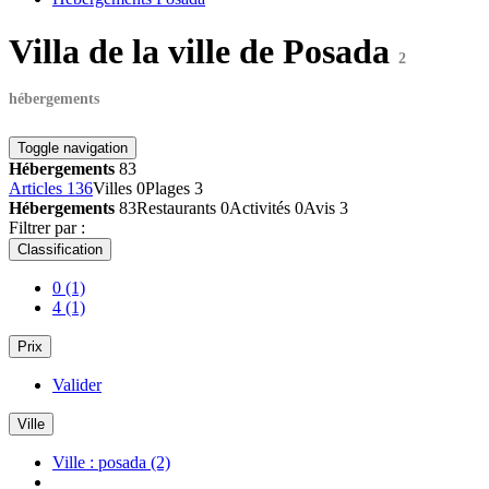
Villa de la ville de Posada
2
hébergements
Toggle navigation
Hébergements
83
Articles
136
Villes
0
Plages
3
Hébergements
83
Restaurants
0
Activités
0
Avis
3
Filtrer par :
Classification
0
(1)
4
(1)
Prix
Valider
Ville
Ville : posada
(2)