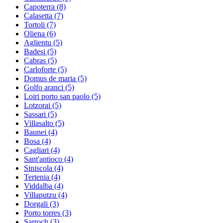
Capoterra
(8)
Calasetta
(7)
Tortoli
(7)
Oliena
(6)
Aglientu
(5)
Badesi
(5)
Cabras
(5)
Carloforte
(5)
Domus de maria
(5)
Golfo aranci
(5)
Loiri porto san paolo
(5)
Lotzorai
(5)
Sassari
(5)
Villasalto
(5)
Baunei
(4)
Bosa
(4)
Cagliari
(4)
Sant'antioco
(4)
Siniscola
(4)
Tertenia
(4)
Viddalba
(4)
Villaputzu
(4)
Dorgali
(3)
Porto torres
(3)
Sarroch
(3)