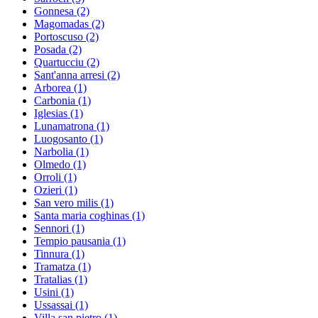
Gonnesa
(2)
Magomadas
(2)
Portoscuso
(2)
Posada
(2)
Quartucciu
(2)
Sant'anna arresi
(2)
Arborea
(1)
Carbonia
(1)
Iglesias
(1)
Lunamatrona
(1)
Luogosanto
(1)
Narbolia
(1)
Olmedo
(1)
Orroli
(1)
Ozieri
(1)
San vero milis
(1)
Santa maria coghinas
(1)
Sennori
(1)
Tempio pausania
(1)
Tinnura
(1)
Tramatza
(1)
Tratalias
(1)
Usini
(1)
Ussassai
(1)
Villa san pietro
(1)