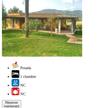
Posada
1 chambre
NC
NC
Réserver
maintenant