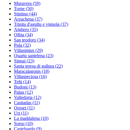
Muravera
(59)
Torpe
(50)
Stintino
(44)
Arzachena
(37)
Trinita d'agultu e vignola
(37)
Alghero
(35)
Olbia
(34)
San teodoro
(34)
Pula
(32)
Villasimius
(29)
Quartu santelena
(23)
Sinnai
(23)
Santa teresa di gallura
(22)
Maracalagonis
(18)
Villaspeciosa
(16)
Telti
(14)
Budoni
(13)
Palau
(12)
Valledoria
(12)
Castiadas
(11)
Orosei
(11)
Uri
(11)
La maddalena
(10)
Sorso
(10)
Castelsardo
(9)