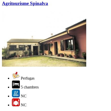
Agritourisme Spinalva
Perfugas
5 chambres
NC
NC