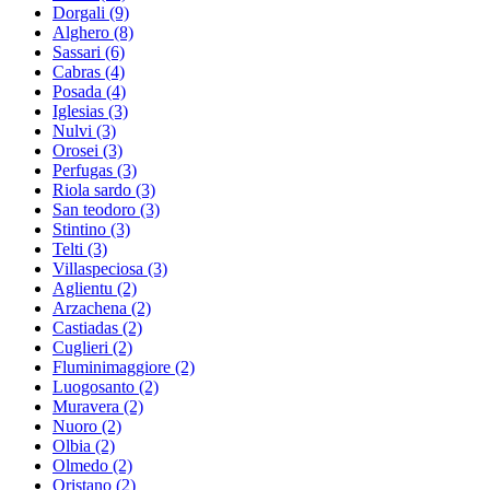
Dorgali
(9)
Alghero
(8)
Sassari
(6)
Cabras
(4)
Posada
(4)
Iglesias
(3)
Nulvi
(3)
Orosei
(3)
Perfugas
(3)
Riola sardo
(3)
San teodoro
(3)
Stintino
(3)
Telti
(3)
Villaspeciosa
(3)
Aglientu
(2)
Arzachena
(2)
Castiadas
(2)
Cuglieri
(2)
Fluminimaggiore
(2)
Luogosanto
(2)
Muravera
(2)
Nuoro
(2)
Olbia
(2)
Olmedo
(2)
Oristano
(2)