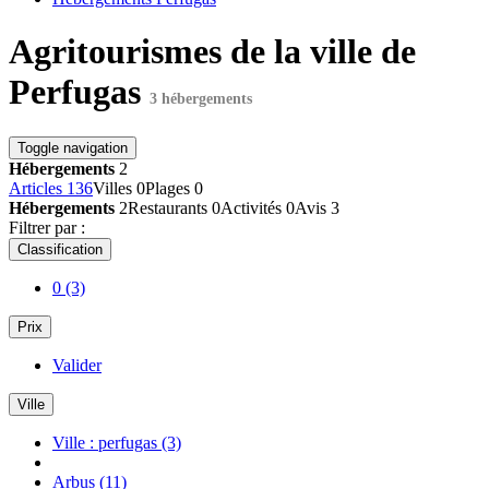
Agritourismes de la ville de
Perfugas
3 hébergements
Toggle navigation
Hébergements
2
Articles
136
Villes
0
Plages
0
Hébergements
2
Restaurants
0
Activités
0
Avis
3
Filtrer par :
Classification
0
(3)
Prix
Valider
Ville
Ville : perfugas
(3)
Arbus
(11)