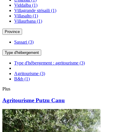
Viddalba
(1)
Villagrande strisaili
(1)
Villasalto
(1)
Villaurbana
(1)
Province
Sassari
(3)
Type d'hébergement
Type d'hébergement : agritourisme
(3)
Agritourisme
(3)
B&b
(1)
Plus
Agritourisme Putzu Canu