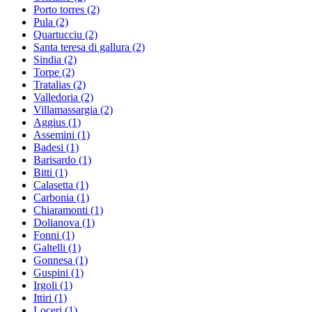
Porto torres
(2)
Pula
(2)
Quartucciu
(2)
Santa teresa di gallura
(2)
Sindia
(2)
Torpe
(2)
Tratalias
(2)
Valledoria
(2)
Villamassargia
(2)
Aggius
(1)
Assemini
(1)
Badesi
(1)
Barisardo
(1)
Bitti
(1)
Calasetta
(1)
Carbonia
(1)
Chiaramonti
(1)
Dolianova
(1)
Fonni
(1)
Galtelli
(1)
Gonnesa
(1)
Guspini
(1)
Irgoli
(1)
Ittiri
(1)
Loceri
(1)