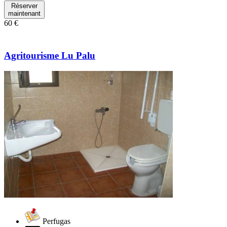
Réserver
maintenant
60 €
Agritourisme Lu Palu
Perfugas