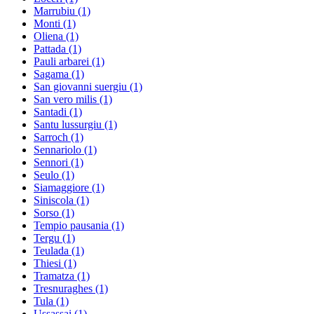
Marrubiu
(1)
Monti
(1)
Oliena
(1)
Pattada
(1)
Pauli arbarei
(1)
Sagama
(1)
San giovanni suergiu
(1)
San vero milis
(1)
Santadi
(1)
Santu lussurgiu
(1)
Sarroch
(1)
Sennariolo
(1)
Sennori
(1)
Seulo
(1)
Siamaggiore
(1)
Siniscola
(1)
Sorso
(1)
Tempio pausania
(1)
Tergu
(1)
Teulada
(1)
Thiesi
(1)
Tramatza
(1)
Tresnuraghes
(1)
Tula
(1)
Ussassai
(1)