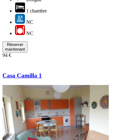
1 chambre
NC
NC
Réserver
maintenant
94 €
Casa Camilla 1