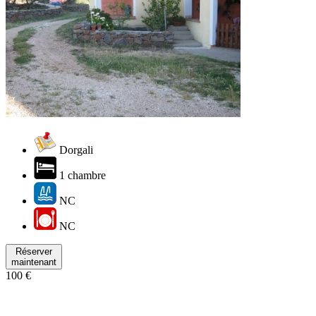
Dorgali
1 chambre
NC
NC
Réserver
maintenant
100 €