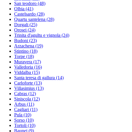
San teodoro
(48)
Olbia
(41)
Castelsardo
(28)
Quartu santelena
(28)
Dorgali
(25)
Orosei
(24)
Trinita d'agultu e vignola
(24)
Budoni
(23)
Arzachena
(19)
Stintino
(18)
Torpe
(18)
Muravera
(17)
Valledoria
(16)
Viddalba
(15)
Santa teresa di gallura
(14)
Carloforte
(13)
Villasimius
(13)
Cabras
(12)
Siniscola
(12)
Arbus
(11)
Cagliari
(11)
Pula
(10)
Sorso
(10)
Tortoli
(10)
Baunei
(9)