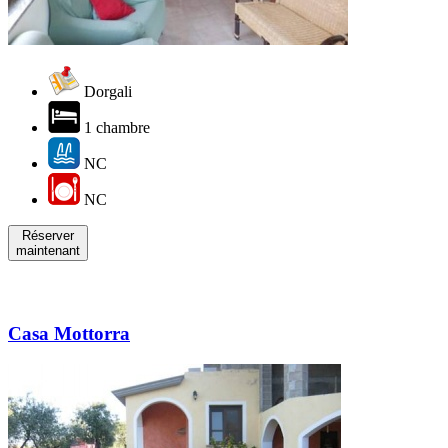
Dorgali
1 chambre
NC
NC
Réserver
maintenant
Casa Mottorra