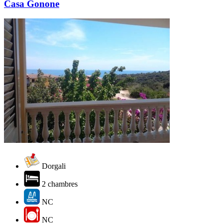
Casa Gonone
Dorgali
2 chambres
NC
NC