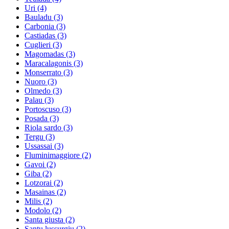
Uri
(4)
Bauladu
(3)
Carbonia
(3)
Castiadas
(3)
Cuglieri
(3)
Magomadas
(3)
Maracalagonis
(3)
Monserrato
(3)
Nuoro
(3)
Olmedo
(3)
Palau
(3)
Portoscuso
(3)
Posada
(3)
Riola sardo
(3)
Tergu
(3)
Ussassai
(3)
Fluminimaggiore
(2)
Gavoi
(2)
Giba
(2)
Lotzorai
(2)
Masainas
(2)
Milis
(2)
Modolo
(2)
Santa giusta
(2)
Santu lussurgiu
(2)