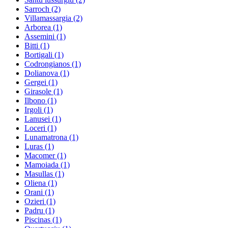
Sarroch
(2)
Villamassargia
(2)
Arborea
(1)
Assemini
(1)
Bitti
(1)
Bortigali
(1)
Codrongianos
(1)
Dolianova
(1)
Gergei
(1)
Girasole
(1)
Ilbono
(1)
Irgoli
(1)
Lanusei
(1)
Loceri
(1)
Lunamatrona
(1)
Luras
(1)
Macomer
(1)
Mamoiada
(1)
Masullas
(1)
Oliena
(1)
Orani
(1)
Ozieri
(1)
Padru
(1)
Piscinas
(1)