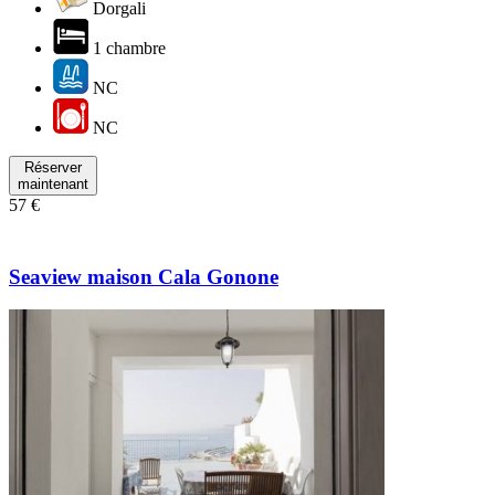
Dorgali
1 chambre
NC
NC
Réserver
maintenant
57 €
Seaview maison Cala Gonone