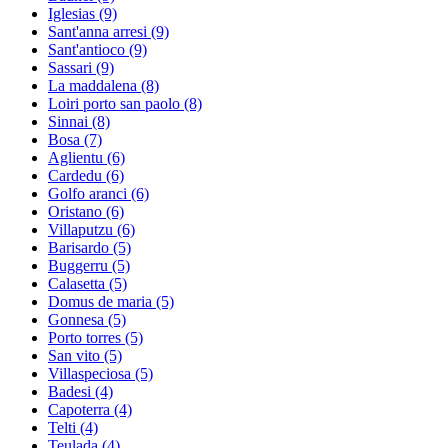
Iglesias
(9)
Sant'anna arresi
(9)
Sant'antioco
(9)
Sassari
(9)
La maddalena
(8)
Loiri porto san paolo
(8)
Sinnai
(8)
Bosa
(7)
Aglientu
(6)
Cardedu
(6)
Golfo aranci
(6)
Oristano
(6)
Villaputzu
(6)
Barisardo
(5)
Buggerru
(5)
Calasetta
(5)
Domus de maria
(5)
Gonnesa
(5)
Porto torres
(5)
San vito
(5)
Villaspeciosa
(5)
Badesi
(4)
Capoterra
(4)
Telti
(4)
Teulada
(4)