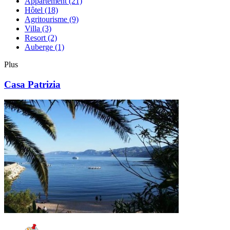
Appartement
(21)
Hôtel
(18)
Agritourisme
(9)
Villa
(3)
Resort
(2)
Auberge
(1)
Plus
Casa Patrizia