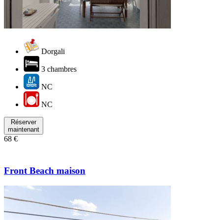
Dorgali
3 chambres
NC
NC
Réserver
maintenant
68 €
Front Beach maison