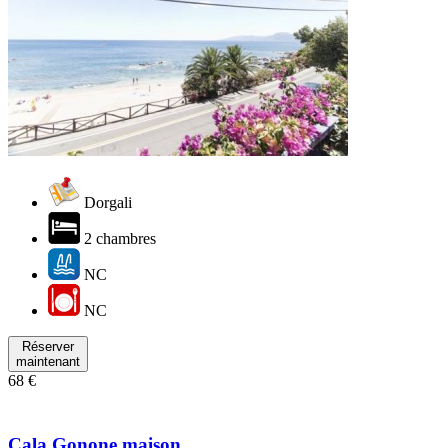
Dorgali
2 chambres
NC
NC
Réserver
maintenant
68 €
Cala Gonone maison