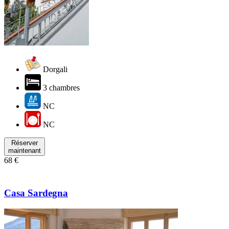
Dorgali
3 chambres
NC
NC
Réserver
maintenant
68 €
Casa Sardegna