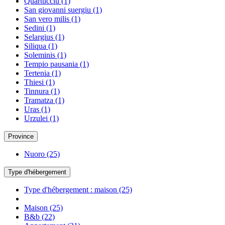
Quartucciu
(1)
San giovanni suergiu
(1)
San vero milis
(1)
Sedini
(1)
Selargius
(1)
Siliqua
(1)
Soleminis
(1)
Tempio pausania
(1)
Tertenia
(1)
Thiesi
(1)
Tinnura
(1)
Tramatza
(1)
Uras
(1)
Urzulei
(1)
Province
Nuoro
(25)
Type d'hébergement
Type d'hébergement : maison
(25)
Maison
(25)
B&b
(22)