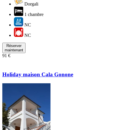
Dorgali
1 chambre
NC
NC
Réserver
maintenant
91 €
Holiday maison Cala Gonone