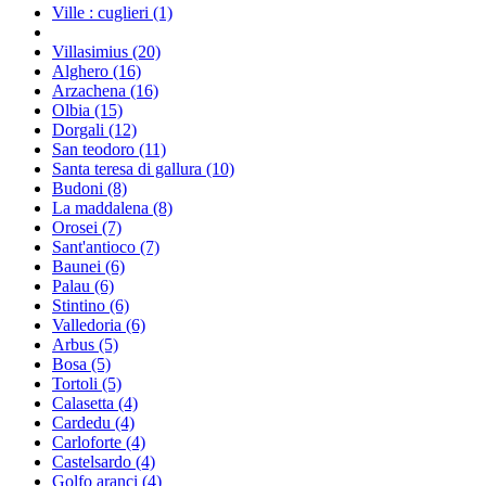
Ville : cuglieri
(1)
Villasimius
(20)
Alghero
(16)
Arzachena
(16)
Olbia
(15)
Dorgali
(12)
San teodoro
(11)
Santa teresa di gallura
(10)
Budoni
(8)
La maddalena
(8)
Orosei
(7)
Sant'antioco
(7)
Baunei
(6)
Palau
(6)
Stintino
(6)
Valledoria
(6)
Arbus
(5)
Bosa
(5)
Tortoli
(5)
Calasetta
(4)
Cardedu
(4)
Carloforte
(4)
Castelsardo
(4)
Golfo aranci
(4)