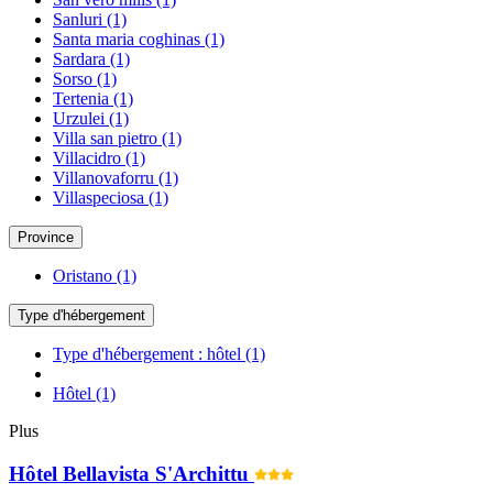
Sanluri
(1)
Santa maria coghinas
(1)
Sardara
(1)
Sorso
(1)
Tertenia
(1)
Urzulei
(1)
Villa san pietro
(1)
Villacidro
(1)
Villanovaforru
(1)
Villaspeciosa
(1)
Province
Oristano
(1)
Type d'hébergement
Type d'hébergement : hôtel
(1)
Hôtel
(1)
Plus
Hôtel Bellavista S'Archittu