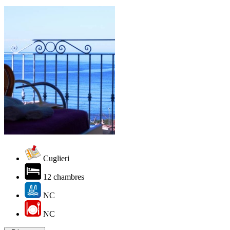
Cuglieri
12 chambres
NC
NC