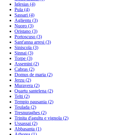
Iglesias
(4)
Pula
(4)
Sassari
(4)
Aglientu
(3)
Nuoro
(3)
Oristano
(3)
Portoscuso
(3)
Sant'anna arresi
(3)
Siniscola
(3)
Sinnai
(3)
Torpe
(3)
Assemini
(2)
Cabras
(2)
Domus de maria
(2)
Jerzu
(2)
Muravera
(2)
Quartu santelena
(2)
Telti
(2)
Tempio pausania
(2)
Teulada
(2)
Tresnuraghes
(2)
Trinita d'agultu e vignola
(2)
Ussassai
(2)
Abbasanta
(1)
Arborea
(1)