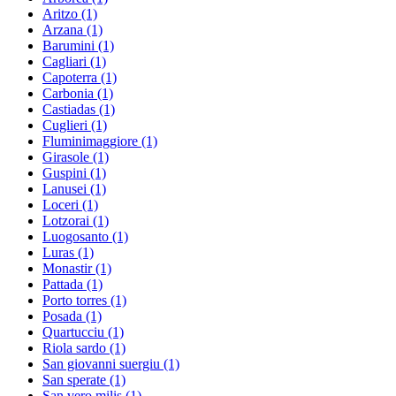
Aritzo
(1)
Arzana
(1)
Barumini
(1)
Cagliari
(1)
Capoterra
(1)
Carbonia
(1)
Castiadas
(1)
Cuglieri
(1)
Fluminimaggiore
(1)
Girasole
(1)
Guspini
(1)
Lanusei
(1)
Loceri
(1)
Lotzorai
(1)
Luogosanto
(1)
Luras
(1)
Monastir
(1)
Pattada
(1)
Porto torres
(1)
Posada
(1)
Quartucciu
(1)
Riola sardo
(1)
San giovanni suergiu
(1)
San sperate
(1)
San vero milis
(1)