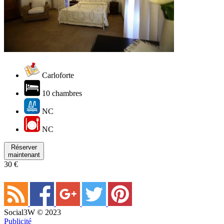
Carloforte
10 chambres
NC
NC
Réserver
maintenant
30 €
Social3W © 2023
Publicité