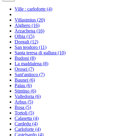
Ville : carloforte
(4)
Villasimius
(20)
Alghero
(16)
Arzachena
(16)
Olbia
(15)
Dorgali
(12)
San teodoro
(11)
Santa teresa di gallura
(10)
Budoni
(8)
La maddalena
(8)
Orosei
(7)
Sant'antioco
(7)
Baunei
(6)
Palau
(6)
Stintino
(6)
Valledoria
(6)
Arbus
(5)
Bosa
(5)
Tortoli
(5)
Calasetta
(4)
Cardedu
(4)
Carloforte
(4)
Castelsardo
(4)