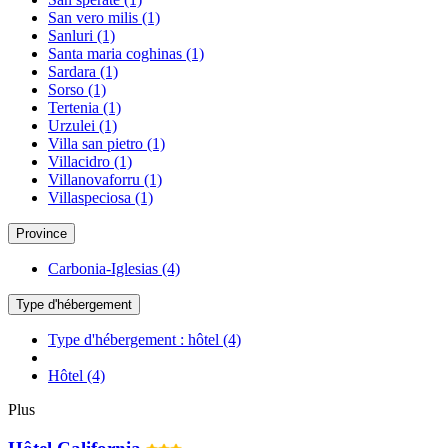
San vero milis
(1)
Sanluri
(1)
Santa maria coghinas
(1)
Sardara
(1)
Sorso
(1)
Tertenia
(1)
Urzulei
(1)
Villa san pietro
(1)
Villacidro
(1)
Villanovaforru
(1)
Villaspeciosa
(1)
Province
Carbonia-Iglesias
(4)
Type d'hébergement
Type d'hébergement : hôtel
(4)
Hôtel
(4)
Plus