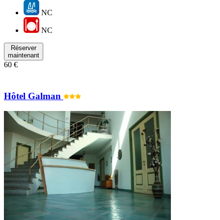
NC
NC
Réserver
maintenant
60 €
Hôtel Galman