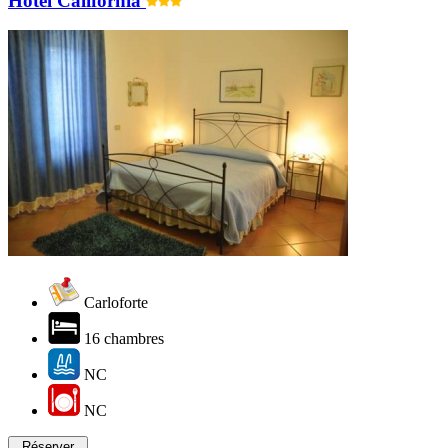
Hôtel California
Carloforte
16 chambres
NC
NC
Réserver