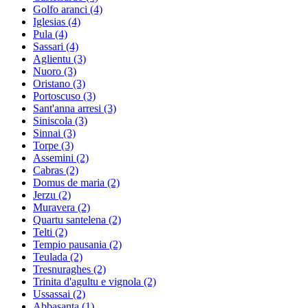
Golfo aranci
(4)
Iglesias
(4)
Pula
(4)
Sassari
(4)
Aglientu
(3)
Nuoro
(3)
Oristano
(3)
Portoscuso
(3)
Sant'anna arresi
(3)
Siniscola
(3)
Sinnai
(3)
Torpe
(3)
Assemini
(2)
Cabras
(2)
Domus de maria
(2)
Jerzu
(2)
Muravera
(2)
Quartu santelena
(2)
Telti
(2)
Tempio pausania
(2)
Teulada
(2)
Tresnuraghes
(2)
Trinita d'agultu e vignola
(2)
Ussassai
(2)
Abbasanta
(1)