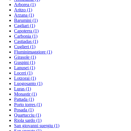
Arborea
(1)
Aritzo
(1)
Arzana
(1)
Barumini
(1)
Cagliari
(1)
Capoterra
(1)
Carbonia
(1)
Castiadas
(1)
Cuglieri
(1)
Fluminimaggiore
(1)
Girasole
(1)
Guspini
(1)
Lanusei
(1)
Loceri
(1)
Lotzorai
(1)
Luogosanto
(1)
Luras
(1)
Monastir
(1)
Pattada
(1)
Porto torres
(1)
Posada
(1)
Quartucciu
(1)
Riola sardo
(1)
San giovanni suergiu
(1)
San sperate
(1)