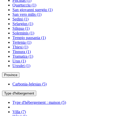
Piscinas
(1)
Quartucciu
(1)
San giovanni suergiu
(1)
San vero milis
(1)
Sedini
(1)
Selargius
(1)
Siliqua
(1)
Soleminis
(1)
Tempio pausania
(1)
Tertenia
(1)
Thiesi
(1)
Tinnura
(1)
Tramatza
(1)
Uras
(1)
Urzulei
(1)
Province
Carbonia-Iglesias
(5)
Type d'hébergement
Type d'hébergement : maison
(5)
Villa
(7)