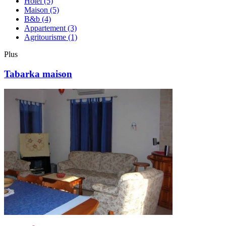
Hôtel
(5)
Maison
(5)
B&b
(4)
Appartement
(3)
Agritourisme
(1)
Plus
Tabarka maison