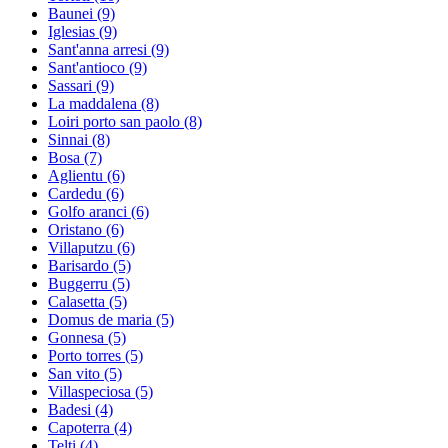
Baunei
(9)
Iglesias
(9)
Sant'anna arresi
(9)
Sant'antioco
(9)
Sassari
(9)
La maddalena
(8)
Loiri porto san paolo
(8)
Sinnai
(8)
Bosa
(7)
Aglientu
(6)
Cardedu
(6)
Golfo aranci
(6)
Oristano
(6)
Villaputzu
(6)
Barisardo
(5)
Buggerru
(5)
Calasetta
(5)
Domus de maria
(5)
Gonnesa
(5)
Porto torres
(5)
San vito
(5)
Villaspeciosa
(5)
Badesi
(4)
Capoterra
(4)
Telti
(4)