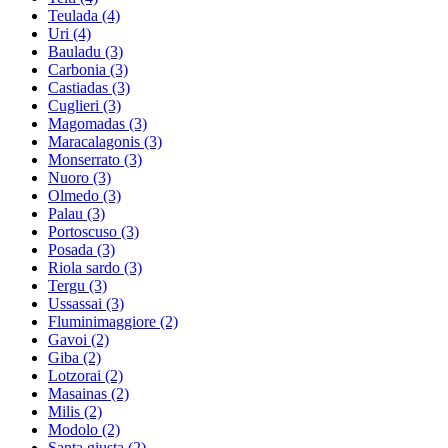
Teulada
(4)
Uri
(4)
Bauladu
(3)
Carbonia
(3)
Castiadas
(3)
Cuglieri
(3)
Magomadas
(3)
Maracalagonis
(3)
Monserrato
(3)
Nuoro
(3)
Olmedo
(3)
Palau
(3)
Portoscuso
(3)
Posada
(3)
Riola sardo
(3)
Tergu
(3)
Ussassai
(3)
Fluminimaggiore
(2)
Gavoi
(2)
Giba
(2)
Lotzorai
(2)
Masainas
(2)
Milis
(2)
Modolo
(2)
Santa giusta
(2)