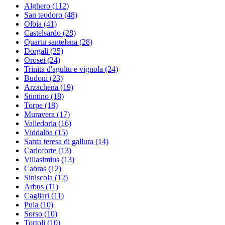
Alghero
(112)
San teodoro
(48)
Olbia
(41)
Castelsardo
(28)
Quartu santelena
(28)
Dorgali
(25)
Orosei
(24)
Trinita d'agultu e vignola
(24)
Budoni
(23)
Arzachena
(19)
Stintino
(18)
Torpe
(18)
Muravera
(17)
Valledoria
(16)
Viddalba
(15)
Santa teresa di gallura
(14)
Carloforte
(13)
Villasimius
(13)
Cabras
(12)
Siniscola
(12)
Arbus
(11)
Cagliari
(11)
Pula
(10)
Sorso
(10)
Tortoli
(10)