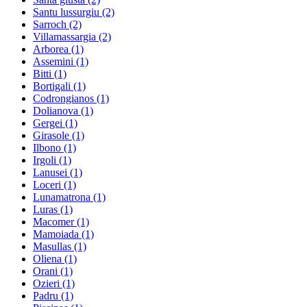
Santu lussurgiu
(2)
Sarroch
(2)
Villamassargia
(2)
Arborea
(1)
Assemini
(1)
Bitti
(1)
Bortigali
(1)
Codrongianos
(1)
Dolianova
(1)
Gergei
(1)
Girasole
(1)
Ilbono
(1)
Irgoli
(1)
Lanusei
(1)
Loceri
(1)
Lunamatrona
(1)
Luras
(1)
Macomer
(1)
Mamoiada
(1)
Masullas
(1)
Oliena
(1)
Orani
(1)
Ozieri
(1)
Padru
(1)