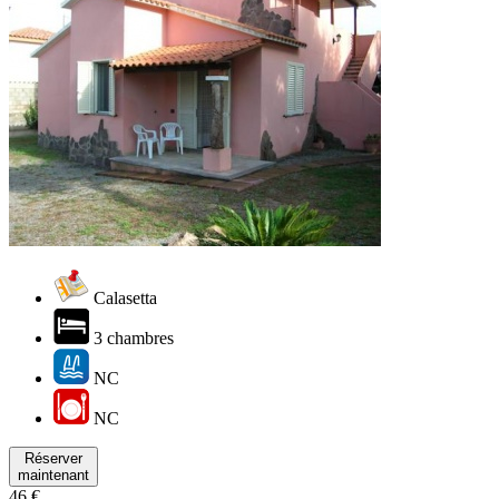
Calasetta
3 chambres
NC
NC
Réserver
maintenant
46 €