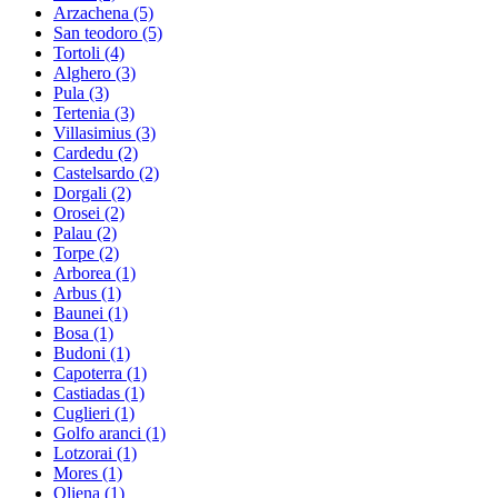
Arzachena
(5)
San teodoro
(5)
Tortoli
(4)
Alghero
(3)
Pula
(3)
Tertenia
(3)
Villasimius
(3)
Cardedu
(2)
Castelsardo
(2)
Dorgali
(2)
Orosei
(2)
Palau
(2)
Torpe
(2)
Arborea
(1)
Arbus
(1)
Baunei
(1)
Bosa
(1)
Budoni
(1)
Capoterra
(1)
Castiadas
(1)
Cuglieri
(1)
Golfo aranci
(1)
Lotzorai
(1)
Mores
(1)
Oliena
(1)