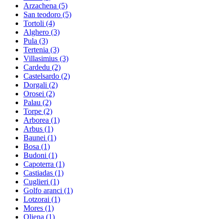
Arzachena
(5)
San teodoro
(5)
Tortoli
(4)
Alghero
(3)
Pula
(3)
Tertenia
(3)
Villasimius
(3)
Cardedu
(2)
Castelsardo
(2)
Dorgali
(2)
Orosei
(2)
Palau
(2)
Torpe
(2)
Arborea
(1)
Arbus
(1)
Baunei
(1)
Bosa
(1)
Budoni
(1)
Capoterra
(1)
Castiadas
(1)
Cuglieri
(1)
Golfo aranci
(1)
Lotzorai
(1)
Mores
(1)
Oliena
(1)