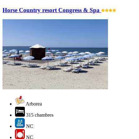
Horse Country resort Congress & Spa
Arborea
315 chambres
NC
NC