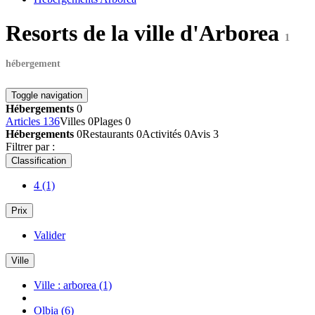
Resorts de la ville d'Arborea
1
hébergement
Toggle navigation
Hébergements
0
Articles
136
Villes
0
Plages
0
Hébergements
0
Restaurants
0
Activités
0
Avis
3
Filtrer par :
Classification
4
(1)
Prix
Valider
Ville
Ville : arborea
(1)
Olbia
(6)