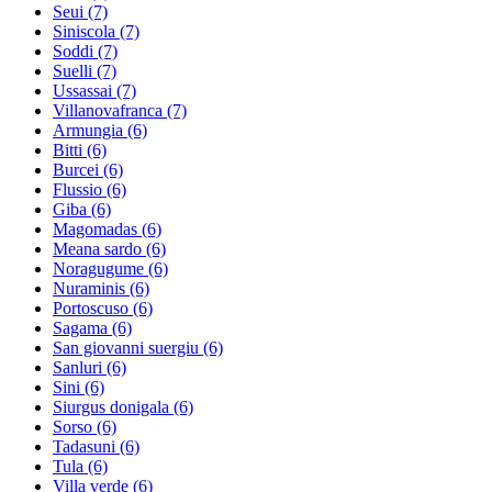
Seui
(7)
Siniscola
(7)
Soddi
(7)
Suelli
(7)
Ussassai
(7)
Villanovafranca
(7)
Armungia
(6)
Bitti
(6)
Burcei
(6)
Flussio
(6)
Giba
(6)
Magomadas
(6)
Meana sardo
(6)
Noragugume
(6)
Nuraminis
(6)
Portoscuso
(6)
Sagama
(6)
San giovanni suergiu
(6)
Sanluri
(6)
Sini
(6)
Siurgus donigala
(6)
Sorso
(6)
Tadasuni
(6)
Tula
(6)
Villa verde
(6)