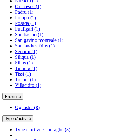
Nurachi
(1)
Ortacesus
(1)
Padru
(1)
Pompu
(1)
Posada
(1)
Putifigari
(1)
San basilio
(1)
San gavino monreale
(1)
Sant'andrea frius
(1)
Senorbi
(1)
Siliqua
(1)
Silius
(1)
Tinnura
(1)
Tissi
(1)
Tonara
(1)
Villacidro
(1)
Province
Ogliastra
(8)
Type d'activité
Type d'activité : nuraghe
(8)