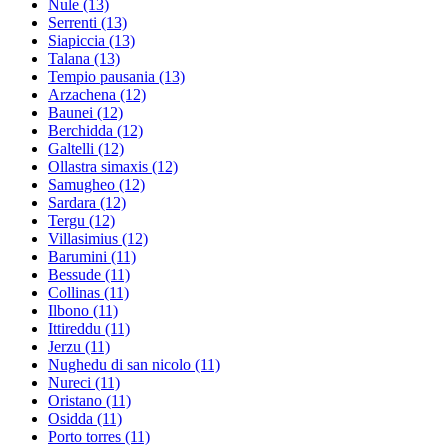
Nule
(13)
Serrenti
(13)
Siapiccia
(13)
Talana
(13)
Tempio pausania
(13)
Arzachena
(12)
Baunei
(12)
Berchidda
(12)
Galtelli
(12)
Ollastra simaxis
(12)
Samugheo
(12)
Sardara
(12)
Tergu
(12)
Villasimius
(12)
Barumini
(11)
Bessude
(11)
Collinas
(11)
Ilbono
(11)
Ittireddu
(11)
Jerzu
(11)
Nughedu di san nicolo
(11)
Nureci
(11)
Oristano
(11)
Osidda
(11)
Porto torres
(11)