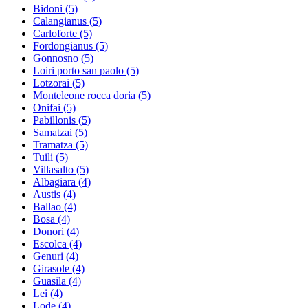
Bidoni
(5)
Calangianus
(5)
Carloforte
(5)
Fordongianus
(5)
Gonnosno
(5)
Loiri porto san paolo
(5)
Lotzorai
(5)
Monteleone rocca doria
(5)
Onifai
(5)
Pabillonis
(5)
Samatzai
(5)
Tramatza
(5)
Tuili
(5)
Villasalto
(5)
Albagiara
(4)
Austis
(4)
Ballao
(4)
Bosa
(4)
Donori
(4)
Escolca
(4)
Genuri
(4)
Girasole
(4)
Guasila
(4)
Lei
(4)
Lode
(4)