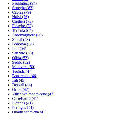
Paulilatino
(94)
Seneghe
(83)
Cabras
(79)
Nulvi
(76)
Cuglieri
(73)
Ploaghe
(72)
Tertenia
(64)
Aidomaggiore
(60)
Sinnai
(58)
Bonorva
(54)
Ittiri
(54)
San vito
(53)
Olbia
(52)
Sedilo
(52)
Muravera
(50)
Teulada
(47)
Bonarcado
(46)
Isili
(45)
Dorgali
(44)
Orroli
(42)
Villanova monteleone
(42)
Castelsardo
(41)
Florinas
(41)
Perfugas
(41)
Quartu santelena
(41)