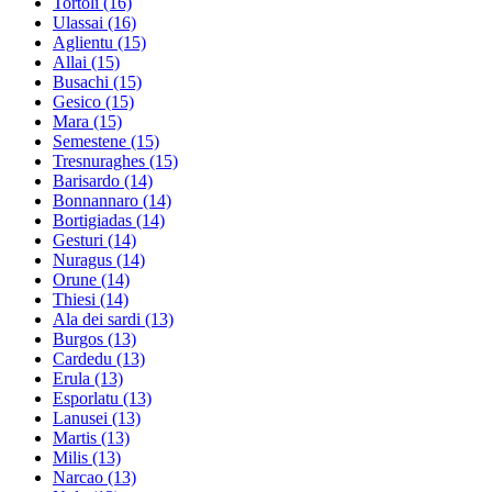
Tortoli
(16)
Ulassai
(16)
Aglientu
(15)
Allai
(15)
Busachi
(15)
Gesico
(15)
Mara
(15)
Semestene
(15)
Tresnuraghes
(15)
Barisardo
(14)
Bonnannaro
(14)
Bortigiadas
(14)
Gesturi
(14)
Nuragus
(14)
Orune
(14)
Thiesi
(14)
Ala dei sardi
(13)
Burgos
(13)
Cardedu
(13)
Erula
(13)
Esporlatu
(13)
Lanusei
(13)
Martis
(13)
Milis
(13)
Narcao
(13)