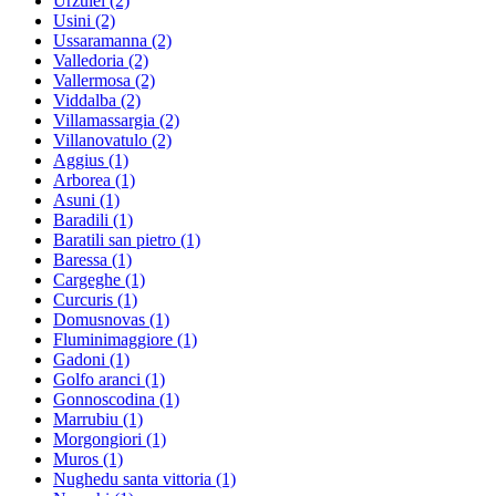
Urzulei
(2)
Usini
(2)
Ussaramanna
(2)
Valledoria
(2)
Vallermosa
(2)
Viddalba
(2)
Villamassargia
(2)
Villanovatulo
(2)
Aggius
(1)
Arborea
(1)
Asuni
(1)
Baradili
(1)
Baratili san pietro
(1)
Baressa
(1)
Cargeghe
(1)
Curcuris
(1)
Domusnovas
(1)
Fluminimaggiore
(1)
Gadoni
(1)
Golfo aranci
(1)
Gonnoscodina
(1)
Marrubiu
(1)
Morgongiori
(1)
Muros
(1)
Nughedu santa vittoria
(1)