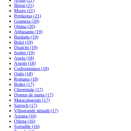
Arbus
(21)
Illorai
(21)
Mores
(21)
Perdaxius
(21)
Gonnesa
(20)
Ottana
(20)
Abbasanta
(19)
Bauladu
(19)
Bulzi
(19)
Dualchi
(19)
Sedini
(19)
Anela
(18)
Assolo
(18)
Codrongianos
(18)
Osilo
(18)
Romana
(18)
Bultei
(17)
Cheremule
(17)
Domus de maria
(17)
Maracalagonis
(17)
Sarroch
(17)
Villagrande strisaili
(17)
Arzana
(16)
Oliena
(16)
Sorradile
(16)