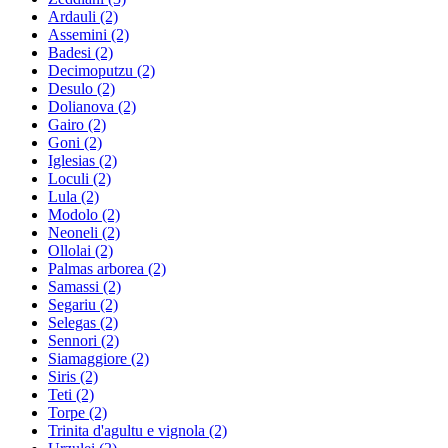
Ardauli
(2)
Assemini
(2)
Badesi
(2)
Decimoputzu
(2)
Desulo
(2)
Dolianova
(2)
Gairo
(2)
Goni
(2)
Iglesias
(2)
Loculi
(2)
Lula
(2)
Modolo
(2)
Neoneli
(2)
Ollolai
(2)
Palmas arborea
(2)
Samassi
(2)
Segariu
(2)
Selegas
(2)
Sennori
(2)
Siamaggiore
(2)
Siris
(2)
Teti
(2)
Torpe
(2)
Trinita d'agultu e vignola
(2)