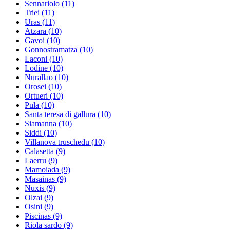
Sennariolo
(11)
Triei
(11)
Uras
(11)
Atzara
(10)
Gavoi
(10)
Gonnostramatza
(10)
Laconi
(10)
Lodine
(10)
Nurallao
(10)
Orosei
(10)
Ortueri
(10)
Pula
(10)
Santa teresa di gallura
(10)
Siamanna
(10)
Siddi
(10)
Villanova truschedu
(10)
Calasetta
(9)
Laerru
(9)
Mamoiada
(9)
Masainas
(9)
Nuxis
(9)
Olzai
(9)
Osini
(9)
Piscinas
(9)
Riola sardo
(9)