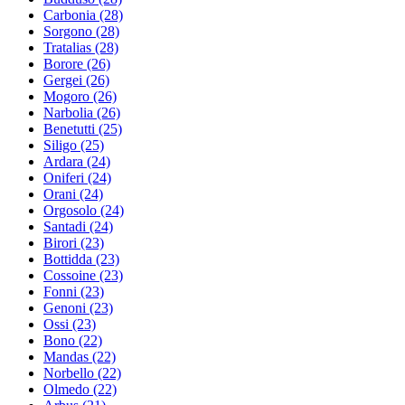
Carbonia
(28)
Sorgono
(28)
Tratalias
(28)
Borore
(26)
Gergei
(26)
Mogoro
(26)
Narbolia
(26)
Benetutti
(25)
Siligo
(25)
Ardara
(24)
Oniferi
(24)
Orani
(24)
Orgosolo
(24)
Santadi
(24)
Birori
(23)
Bottidda
(23)
Cossoine
(23)
Fonni
(23)
Genoni
(23)
Ossi
(23)
Bono
(22)
Mandas
(22)
Norbello
(22)
Olmedo
(22)