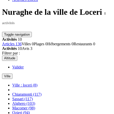
Nuraghe de la ville de Loceri
8
activités
Toggle navigation
Activités
10
Articles
136
Villes
0
Plages
0
Hébergements
0
Restaurants
0
Activités
10
Avis
3
Filtrer par :
Altitude
Valider
Ville
Ville : loceri
(8)
Chiaramonti
(117)
Sassari
(117)
Alghero
(103)
Macomer
(98)
Ozieri
(94)