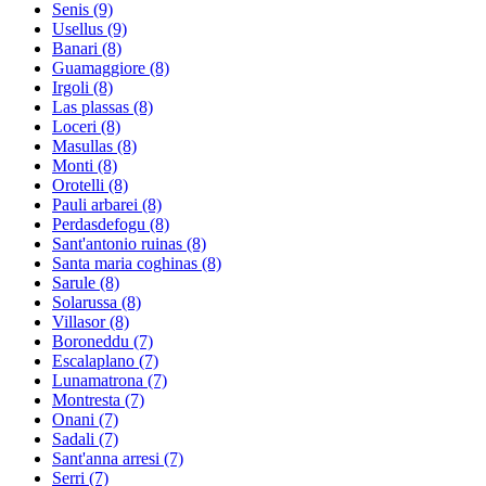
Senis
(9)
Usellus
(9)
Banari
(8)
Guamaggiore
(8)
Irgoli
(8)
Las plassas
(8)
Loceri
(8)
Masullas
(8)
Monti
(8)
Orotelli
(8)
Pauli arbarei
(8)
Perdasdefogu
(8)
Sant'antonio ruinas
(8)
Santa maria coghinas
(8)
Sarule
(8)
Solarussa
(8)
Villasor
(8)
Boroneddu
(7)
Escalaplano
(7)
Lunamatrona
(7)
Montresta
(7)
Onani
(7)
Sadali
(7)
Sant'anna arresi
(7)
Serri
(7)