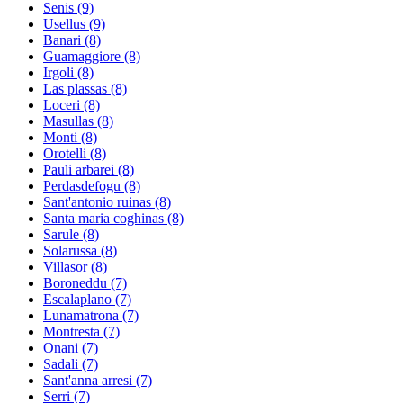
Senis
(9)
Usellus
(9)
Banari
(8)
Guamaggiore
(8)
Irgoli
(8)
Las plassas
(8)
Loceri
(8)
Masullas
(8)
Monti
(8)
Orotelli
(8)
Pauli arbarei
(8)
Perdasdefogu
(8)
Sant'antonio ruinas
(8)
Santa maria coghinas
(8)
Sarule
(8)
Solarussa
(8)
Villasor
(8)
Boroneddu
(7)
Escalaplano
(7)
Lunamatrona
(7)
Montresta
(7)
Onani
(7)
Sadali
(7)
Sant'anna arresi
(7)
Serri
(7)