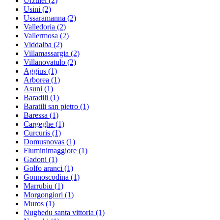
Urzulei
(2)
Usini
(2)
Ussaramanna
(2)
Valledoria
(2)
Vallermosa
(2)
Viddalba
(2)
Villamassargia
(2)
Villanovatulo
(2)
Aggius
(1)
Arborea
(1)
Asuni
(1)
Baradili
(1)
Baratili san pietro
(1)
Baressa
(1)
Cargeghe
(1)
Curcuris
(1)
Domusnovas
(1)
Fluminimaggiore
(1)
Gadoni
(1)
Golfo aranci
(1)
Gonnoscodina
(1)
Marrubiu
(1)
Morgongiori
(1)
Muros
(1)
Nughedu santa vittoria
(1)