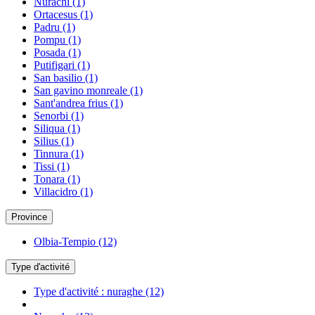
Nurachi
(1)
Ortacesus
(1)
Padru
(1)
Pompu
(1)
Posada
(1)
Putifigari
(1)
San basilio
(1)
San gavino monreale
(1)
Sant'andrea frius
(1)
Senorbi
(1)
Siliqua
(1)
Silius
(1)
Tinnura
(1)
Tissi
(1)
Tonara
(1)
Villacidro
(1)
Province
Olbia-Tempio
(12)
Type d'activité
Type d'activité : nuraghe
(12)