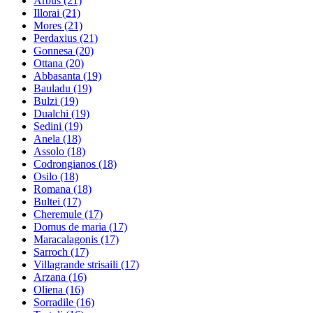
Arbus
(21)
Illorai
(21)
Mores
(21)
Perdaxius
(21)
Gonnesa
(20)
Ottana
(20)
Abbasanta
(19)
Bauladu
(19)
Bulzi
(19)
Dualchi
(19)
Sedini
(19)
Anela
(18)
Assolo
(18)
Codrongianos
(18)
Osilo
(18)
Romana
(18)
Bultei
(17)
Cheremule
(17)
Domus de maria
(17)
Maracalagonis
(17)
Sarroch
(17)
Villagrande strisaili
(17)
Arzana
(16)
Oliena
(16)
Sorradile
(16)