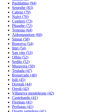
Paulilatino
(94)
Seneghe
(83)
Cabras
(79)
Nulvi
(76)
Cuglieri
(73)
Ploaghe
(72)
Tertenia
(64)
Aidomaggiore
(60)
Sinnai
(58)
Bonorva
(54)
Ittiri
(54)
San vito
(53)
Olbia
(52)
Sedilo
(52)
Muravera
(50)
Teulada
(47)
Bonarcado
(46)
Isili
(45)
Dorgali
(44)
Orroli
(42)
Villanova monteleone
(42)
Castelsardo
(41)
Florinas
(41)
Perfugas
(41)
Quartu santelena
(41)