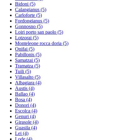
Bidoni
(5)
Calangianus
(5)
Carloforte
(5)
Fordongianus
(5)
Gonnosno
(5)
Loiri porto san paolo
(5)
Lotzorai
(5)
Monteleone rocca doria
(5)
Onifai
(5)
Pabillonis
(5)
Samatzai
(5)
Tramatza
(5)
Tuili
(5)
Villasalto
(5)
Albagiara
(4)
Austis
(4)
Ballao
(4)
Bosa
(4)
Donori
(4)
Escolca
(4)
Genuri
(4)
Girasole
(4)
Guasila
(4)
Lei
(4)
Lode
(4)