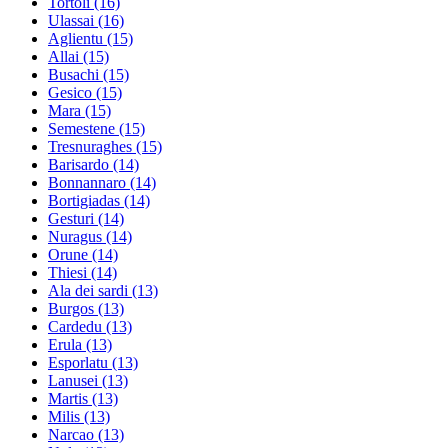
Tortoli
(16)
Ulassai
(16)
Aglientu
(15)
Allai
(15)
Busachi
(15)
Gesico
(15)
Mara
(15)
Semestene
(15)
Tresnuraghes
(15)
Barisardo
(14)
Bonnannaro
(14)
Bortigiadas
(14)
Gesturi
(14)
Nuragus
(14)
Orune
(14)
Thiesi
(14)
Ala dei sardi
(13)
Burgos
(13)
Cardedu
(13)
Erula
(13)
Esporlatu
(13)
Lanusei
(13)
Martis
(13)
Milis
(13)
Narcao
(13)