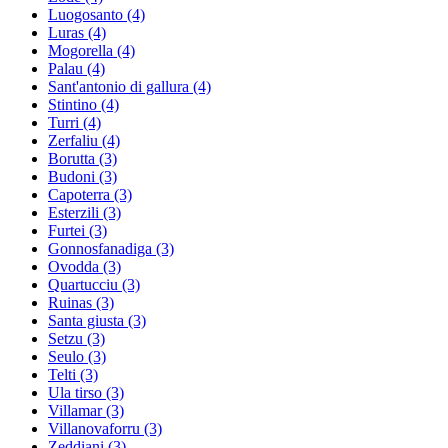
Luogosanto
(4)
Luras
(4)
Mogorella
(4)
Palau
(4)
Sant'antonio di gallura
(4)
Stintino
(4)
Turri
(4)
Zerfaliu
(4)
Borutta
(3)
Budoni
(3)
Capoterra
(3)
Esterzili
(3)
Furtei
(3)
Gonnosfanadiga
(3)
Ovodda
(3)
Quartucciu
(3)
Ruinas
(3)
Santa giusta
(3)
Setzu
(3)
Seulo
(3)
Telti
(3)
Ula tirso
(3)
Villamar
(3)
Villanovaforru
(3)
Zeddiani
(3)