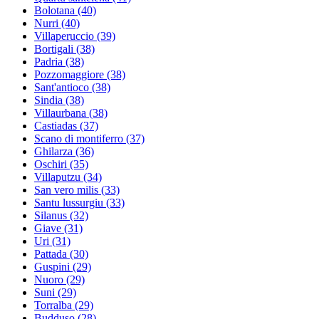
Bolotana
(40)
Nurri
(40)
Villaperuccio
(39)
Bortigali
(38)
Padria
(38)
Pozzomaggiore
(38)
Sant'antioco
(38)
Sindia
(38)
Villaurbana
(38)
Castiadas
(37)
Scano di montiferro
(37)
Ghilarza
(36)
Oschiri
(35)
Villaputzu
(34)
San vero milis
(33)
Santu lussurgiu
(33)
Silanus
(32)
Giave
(31)
Uri
(31)
Pattada
(30)
Guspini
(29)
Nuoro
(29)
Suni
(29)
Torralba
(29)
Budduso
(28)