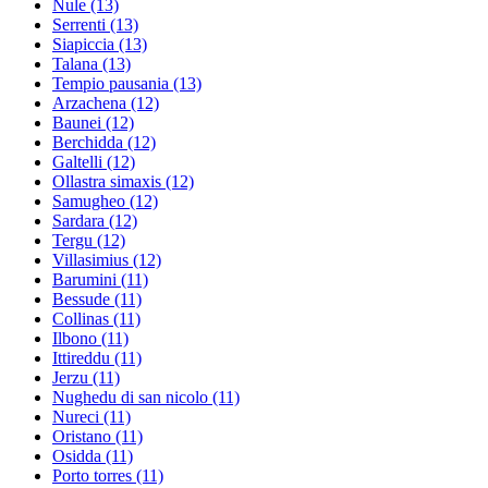
Nule
(13)
Serrenti
(13)
Siapiccia
(13)
Talana
(13)
Tempio pausania
(13)
Arzachena
(12)
Baunei
(12)
Berchidda
(12)
Galtelli
(12)
Ollastra simaxis
(12)
Samugheo
(12)
Sardara
(12)
Tergu
(12)
Villasimius
(12)
Barumini
(11)
Bessude
(11)
Collinas
(11)
Ilbono
(11)
Ittireddu
(11)
Jerzu
(11)
Nughedu di san nicolo
(11)
Nureci
(11)
Oristano
(11)
Osidda
(11)
Porto torres
(11)