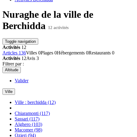
Nuraghe de la ville de
Berchidda
12 activités
Toggle navigation
Activités
12
Articles
136
Villes
0
Plages
0
Hébergements
0
Restaurants
0
Activités
12
Avis
3
Filtrer par :
Altitude
Valider
Ville
Ville : berchidda
(12)
Chiaramonti
(117)
Sassari
(117)
Alghero
(103)
Macomer
(98)
Ozieri
(94)