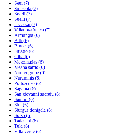
Seui
(7)
Siniscola
(7)
Soddi
(7)
Suelli
(7)
Ussassai
(7)
Villanovafranca
(7)
Armungia
(6)
Bitti
(6)
Burcei
(6)
Flussio
(6)
Giba
(6)
Magomadas
(6)
Meana sardo
(6)
Noragugume
(6)
Nuraminis
(6)
Portoscuso
(6)
Sagama
(6)
San giovanni suergiu
(6)
Sanluri
(6)
Sini
(6)
Siurgus donigala
(6)
Sorso
(6)
Tadasuni
(6)
Tula
(6)
Villa verde
(6)