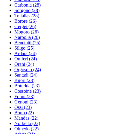
Carbonia
(28)
Sorgono
(28)
Tratalias
(28)
Borore
(26)
Gergei
(26)
Mogoro
(26)
Narbolia
(26)
Benetutti
(25)
Siligo
(25)
Ardara
(24)
Oniferi
(24)
Orani
(24)
Orgosolo
(24)
Santadi
(24)
Birori
(23)
Bottidda
(23)
Cossoine
(23)
Fonni
(23)
Genoni
(23)
Ossi
(23)
Bono
(22)
Mandas
(22)
Norbello
(22)
Olmedo
(22)