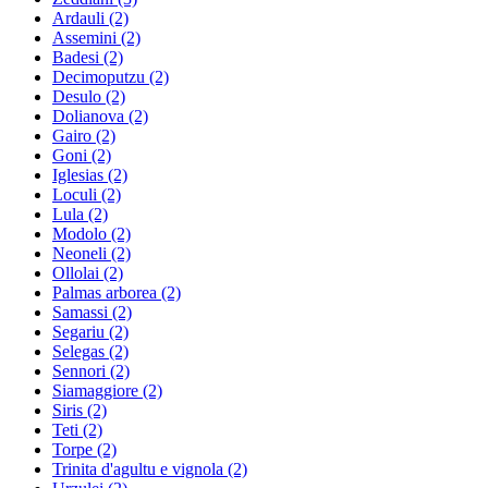
Ardauli
(2)
Assemini
(2)
Badesi
(2)
Decimoputzu
(2)
Desulo
(2)
Dolianova
(2)
Gairo
(2)
Goni
(2)
Iglesias
(2)
Loculi
(2)
Lula
(2)
Modolo
(2)
Neoneli
(2)
Ollolai
(2)
Palmas arborea
(2)
Samassi
(2)
Segariu
(2)
Selegas
(2)
Sennori
(2)
Siamaggiore
(2)
Siris
(2)
Teti
(2)
Torpe
(2)
Trinita d'agultu e vignola
(2)