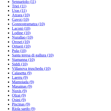
Sennariolo
(11)
Triei
(11)
Uras
(11)
Atzara
(10)
Gavoi
(10)
Gonnostramatza
(10)
Laconi
(10)
Lodine
(10)
Nurallao
(10)
Orosei
(10)
Ortueri
(10)
Pula
(10)
Santa teresa di gallura
(10)
Siamanna
(10)
Siddi
(10)
Villanova truschedu
(10)
Calasetta
(9)
Laerru
(9)
Mamoiada
(9)
Masainas
(9)
Nuxis
(9)
Olzai
(9)
Osini
(9)
Piscinas
(9)
Riola sardo
(9)