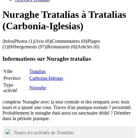
Nuraghe Tratalias à Tratalias
(Carbonia-Iglesias)
|
Infos
|
Photos
(1)
|
Avis
(0)
|
Commentaires
(0)
|
Plages
(1)
|
Hébergements
(97)
|
Restaurants
(0)
|
Articles
(0)
Informations sur Nuraghe tratalias
Ville
Tratalias
Province
Carbonia-Iglesias
Type
Nuraghe
activité
complexe Nuraghe avec la tour centrale et des remparts avec trois
tours et a ajouté une cour. Traces d'un punique-romain ? proximité.
Probablement le nuraghe était aussi un sanctuaire dédié ? Déméter
dans la période punique.
Toutes les activités de Tratalias