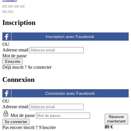
Inscription
OU
Adresse email
Mot de passe
Déjà inscrit ?
Se connecter
Connexion
OU
Adresse email
Mot de passe
Réserver
Réserver
Réserver
maintenant
maintenant
maintenant
25 €
30 €
65 €
Pas encore inscrit ?
S'inscrire