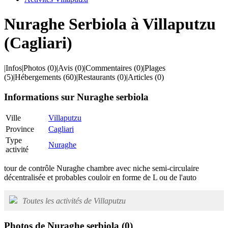
Nuraghe Serbiola à Villaputzu
(Cagliari)
|
Infos
|
Photos
(0)
|
Avis
(0)
|
Commentaires
(0)
|
Plages
(5)
|
Hébergements
(60)
|
Restaurants
(0)
|
Articles
(0)
Informations sur Nuraghe serbiola
Ville
Villaputzu
Province
Cagliari
Type
Nuraghe
activité
tour de contrôle Nuraghe chambre avec niche semi-circulaire
décentralisée et probables couloir en forme de L ou de l'auto
Toutes les activités de Villaputzu
Photos de Nuraghe serbiola
(0)