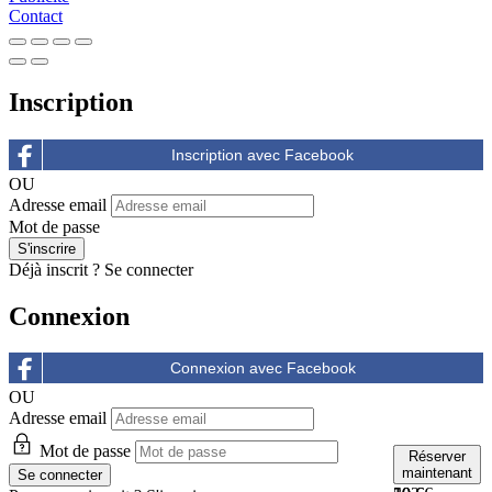
Contact
Inscription
OU
Adresse email
Mot de passe
Déjà inscrit ?
Se connecter
Connexion
OU
Adresse email
Mot de passe
Réserver
Réserver
Réserver
maintenant
maintenant
maintenant