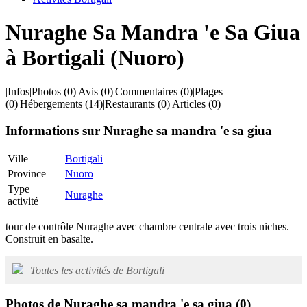
Nuraghe Sa Mandra 'e Sa Giua
à Bortigali (Nuoro)
|
Infos
|
Photos
(0)
|
Avis
(0)
|
Commentaires
(0)
|
Plages
(0)
|
Hébergements
(14)
|
Restaurants
(0)
|
Articles
(0)
Informations sur Nuraghe sa mandra 'e sa giua
Ville
Bortigali
Province
Nuoro
Type
Nuraghe
activité
tour de contrôle Nuraghe avec chambre centrale avec trois niches.
Construit en basalte.
Toutes les activités de Bortigali
Photos de Nuraghe sa mandra 'e sa giua
(0)