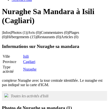
Nuraghe Sa Mandara à Isili
(Cagliari)
|
Infos
|
Photos
(1)
|
Avis
(0)
|
Commentaires
(0)
|
Plages
(0)
|
Hébergements
(15)
|
Restaurants
(0)
|
Articles
(0)
Informations sur Nuraghe sa mandara
Ville
Isili
Province
Cagliari
Type
Nuraghe
activité
complexe Nuraghe avec la tour centrale identifiée. Le nuraghe est
pas indiqué sur la carte d'IGM.
Toutes les activités d'Isili
Photos de Nuraghe sa mandara
(1)