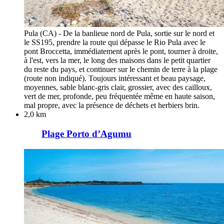
Pula (CA) - De la banlieue nord de Pula, sortie sur le nord et
le SS195, prendre la route qui dépasse le Rio Pula avec le
pont Broccetta, immédiatement après le pont, tourner à droite,
à l'est, vers la mer, le long des maisons dans le petit quartier
du reste du pays, et continuer sur le chemin de terre à la plage
(route non indiqué). Toujours intéressant et beau paysage,
moyennes, sable blanc-gris clair, grossier, avec des cailloux,
vert de mer, profonde, peu fréquentée même en haute saison,
mal propre, avec la présence de déchets et herbiers brin.
2,0 km
Plage Porto d’Agumu