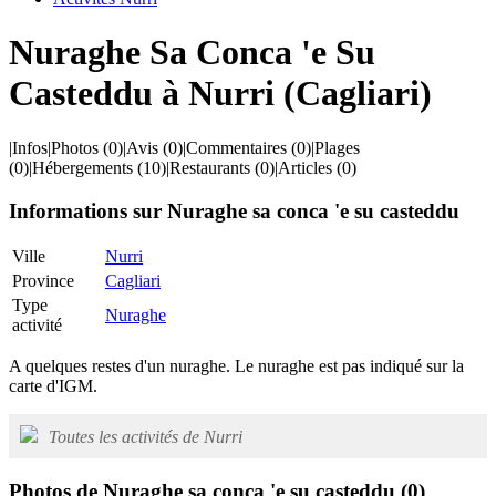
Nuraghe Sa Conca 'e Su
Casteddu à Nurri (Cagliari)
|
Infos
|
Photos
(0)
|
Avis
(0)
|
Commentaires
(0)
|
Plages
(0)
|
Hébergements
(10)
|
Restaurants
(0)
|
Articles
(0)
Informations sur Nuraghe sa conca 'e su casteddu
Ville
Nurri
Province
Cagliari
Type
Nuraghe
activité
A quelques restes d'un nuraghe. Le nuraghe est pas indiqué sur la
carte d'IGM.
Toutes les activités de Nurri
Photos de Nuraghe sa conca 'e su casteddu
(0)