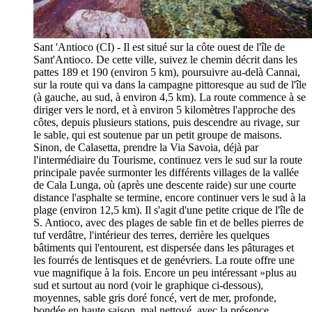
Sant 'Antioco (CI) - Il est situé sur la côte ouest de l'île de
Sant'Antioco. De cette ville, suivez le chemin décrit dans les
pattes 189 et 190 (environ 5 km), poursuivre au-delà Cannai,
sur la route qui va dans la campagne pittoresque au sud de l'île
(à gauche, au sud, à environ 4,5 km). La route commence à se
diriger vers le nord, et à environ 5 kilomètres l'approche des
côtes, depuis plusieurs stations, puis descendre au rivage, sur
le sable, qui est soutenue par un petit groupe de maisons.
Sinon, de Calasetta, prendre la Via Savoia, déjà par
l'intermédiaire du Tourisme, continuez vers le sud sur la route
principale pavée surmonter les différents villages de la vallée
de Cala Lunga, où (après une descente raide) sur une courte
distance l'asphalte se termine, encore continuer vers le sud à la
plage (environ 12,5 km). Il s'agit d'une petite crique de l'île de
S. Antioco, avec des plages de sable fin et de belles pierres de
tuf verdâtre, l'intérieur des terres, derrière les quelques
bâtiments qui l'entourent, est dispersée dans les pâturages et
les fourrés de lentisques et de genévriers. La route offre une
vue magnifique à la fois. Encore un peu intéressant »plus au
sud et surtout au nord (voir le graphique ci-dessous),
moyennes, sable gris doré foncé, vert de mer, profonde,
bondée en haute saison, mal nettoyé, avec la présence