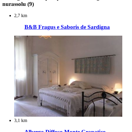
nurassolu
(9)
2,7 km
B&B Fragus e Saboris de Sardigna
3,1 km
Albergo Diffuso Monte Granatico